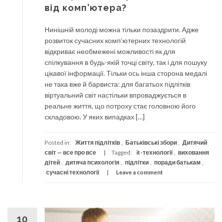
від комп’ютера?
Нинішній молоді можна тільки позаздрити. Адже
розвиток сучасних комп’ютерних технологій
відкриває необмежені можливості як для
спілкування в будь-якій точці світу, так і для пошуку
цікавої інформації. Тільки ось інша сторона медалі
не така вже й барвиста: для багатьох підлітків
віртуальний світ настільки впроваджується в
реальне життя, що потроху стає головною його
складовою. У яких випадках […]
Posted in:
Життя підлітків
,
Батьківські збори
,
Дитячий
світ — все про все
Tagged:
it-технології
,
виховання
дітей
,
дитяча психологія
,
підлітки
,
поради батькам
,
сучасні технології
Leave a comment
10