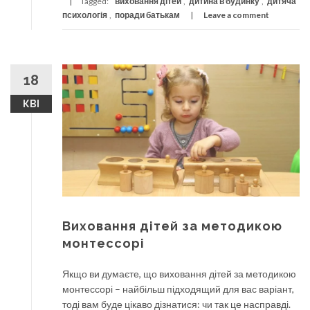
Tagged:
виховання дітей
,
дитина в будинку
,
дитяча
психологія
,
поради батькам
Leave a comment
18
КВІ
Виховання дітей за методикою
монтессорі
Якщо ви думаєте, що виховання дітей за методикою
монтессорі – найбільш підходящий для вас варіант,
тоді вам буде цікаво дізнатися: чи так це насправді.