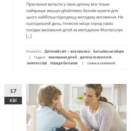
Прагнення вкласти у свою дитину все тільки
найкраще змушує дбайливих батьків шукати для
цього найбільш підходящу методику виховання. На
сьогоднішній день, почесне місце серед таких
посідає виховання дітей за методикою Монтессорі,
[…]
Posted in:
Дитячий світ — все про все
,
Батьківські збори
Tagged:
виховання дітей
,
дитяча психологія
,
монтессорі
,
поради батькам
Leave a comment
17
КВІ