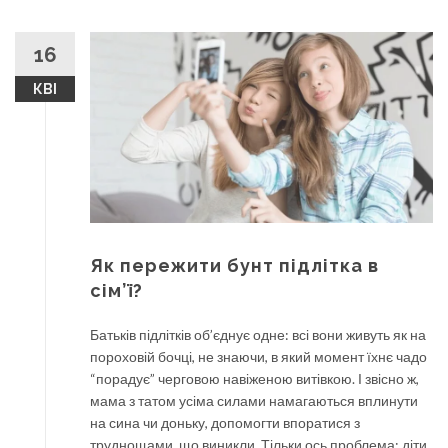
16
КВІ
Як пережити бунт підлітка в
сім’ї?
Батьків підлітків об’єднує одне: всі вони живуть як на
пороховій бочці, не знаючи, в який момент їхнє чадо
“порадує” черговою навіженою витівкою. І звісно ж,
мама з татом усіма силами намагаються вплинути
на сина чи доньку, допомогти впоратися з
труднощами, що виникли. Тільки ось проблема: діти