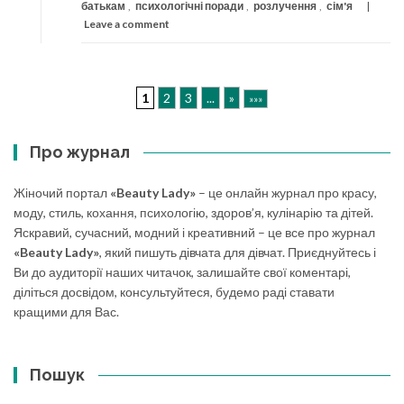
батькам
,
психологічні поради
,
розлучення
,
сім'я
Leave a comment
1
2
3
...
»
»»»
Про журнал
Жіночий портал
«Beauty Lady»
– це онлайн журнал про красу,
моду, стиль, кохання, психологію, здоров’я, кулінарію та дітей.
Яскравий, сучасний, модний і креативний – це все про журнал
«Beauty Lady»
, який пишуть дівчата для дівчат. Приєднуйтесь і
Ви до аудиторії наших читачок, залишайте свої коментарі,
діліться досвідом, консультуйтеся, будемо раді ставати
кращими для Вас.
Пошук