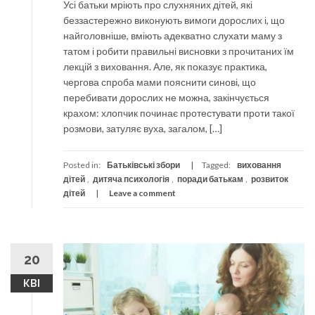
Усі батьки мріють про слухняних дітей, які
беззастережно виконують вимоги дорослих і, що
найголовніше, вміють адекватно слухати маму з
татом і робити правильні висновки з прочитаних їм
лекцій з виховання. Але, як показує практика,
чергова спроба мами пояснити синові, що
перебивати дорослих не можна, закінчується
крахом: хлопчик починає протестувати проти такої
розмови, затуляє вуха, загалом, […]
Posted in:
Батьківські збори
Tagged:
виховання
дітей
,
дитяча психологія
,
поради батькам
,
розвиток
дітей
Leave a comment
20
КВІ