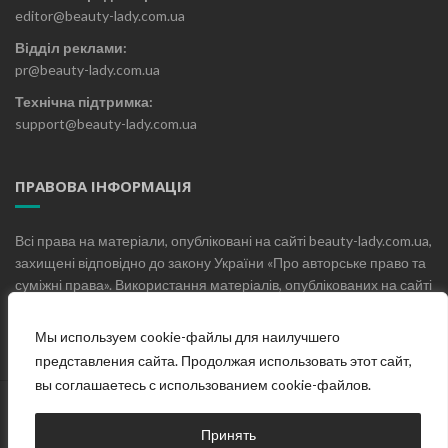
editor@beauty-lady.com.ua
Відділ реклами:
pr@beauty-lady.com.ua
Технічна підтримка:
support@beauty-lady.com.ua
ПРАВОВА ІНФОРМАЦІЯ
Всі права на матеріали, опубліковані на сайті beauty-lady.com.ua,
захищені відповідно до закону України «Про авторське право та
суміжні права». Використання матеріалів, опублікованих на сайті
beauty-lady.com.ua без письмового дозволу редакції не
допускається.
Мы используем cookie-файлы для наилучшего
представления сайта. Продолжая использовать этот сайт,
вы соглашаетесь с использованием cookie-файлов.
Головна
Про проект
Блог
Контакти
Принять
© Жіночий онлайн журнал «Beauty Lady», 2019-2025