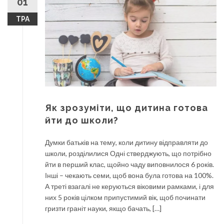
01
ТРА
Як зрозуміти, що дитина готова
йти до школи?
Думки батьків на тему, коли дитину відправляти до
школи, розділилися Одні стверджують, що потрібно
йти в перший клас, щойно чаду виповнилося 6 років.
Інші – чекають семи, щоб вона була готова на 100%.
А треті взагалі не керуються віковими рамками, і для
них 5 років цілком припустимий вік, щоб починати
гризти граніт науки, якщо бачать, […]