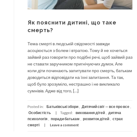
Як пояснити дитині, що таке
смерть?
Тема смерті в людській свідомості завжди
асоціюється з болем і втратою. Тому й не хочеться
зайвий раз говорити про подібні речі, щоб зайвий раз
не ставати заручником пригнічуючих думок. Але
коли діти починають запитувати про смерть, батькам
доводиться відповідати на їхні запитання. Та так,
щоб було зрозуміло, нестрашно і не викликало
сумнівів. Адже від того, […]
Posted in:
Батьківські збори
,
Дитячий світ — все про все
,
Особистість
Tagged:
виховання дітей
,
дитяча
психологія
,
поради батькам
,
розвиток дітей
,
страх
смерті
Leave a comment