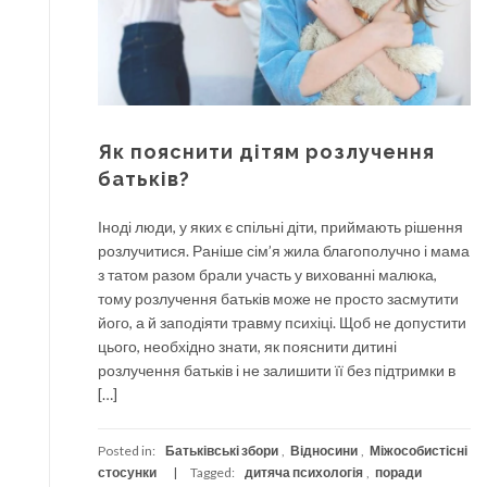
Як пояснити дітям розлучення
батьків?
Іноді люди, у яких є спільні діти, приймають рішення
розлучитися. Раніше сім’я жила благополучно і мама
з татом разом брали участь у вихованні малюка,
тому розлучення батьків може не просто засмутити
його, а й заподіяти травму психіці. Щоб не допустити
цього, необхідно знати, як пояснити дитині
розлучення батьків і не залишити її без підтримки в
[…]
Posted in:
Батьківські збори
,
Відносини
,
Міжособистісні
стосунки
Tagged:
дитяча психологія
,
поради