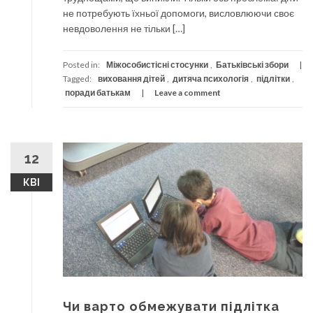
не потребують їхньої допомоги, висловлюючи своє
невдоволення не тільки […]
Posted in:
Міжособистісні стосунки
,
Батьківські збори
Tagged:
виховання дітей
,
дитяча психологія
,
підлітки
,
поради батькам
Leave a comment
12
КВІ
Чи варто обмежувати підлітка