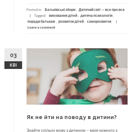
Posted in:
Батьківські збори
,
Дитячий світ — все про все
Tagged:
виховання дітей
,
дитяча психологія
,
поради батькам
,
розвиток дітей
,
саморозвиток
Leave a comment
03
КВІ
Як не йти на поводу в дитини?
Знайти спільну мову з дитиною – мрія кожного з