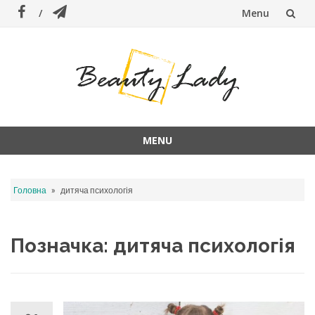
Menu
Skip
to
content
MENU
Skip
to
»
Головна
дитяча психологія
content
Позначка:
дитяча психологія