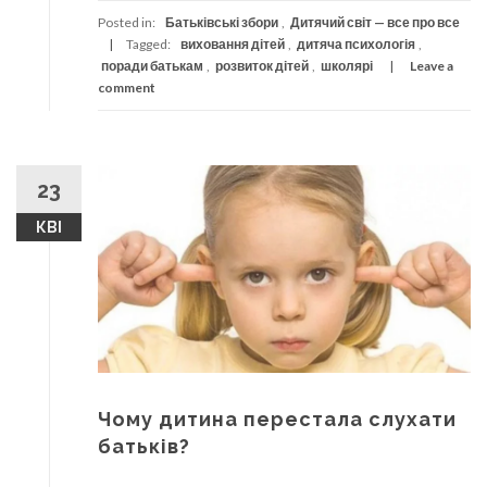
Posted in:
Батьківські збори
,
Дитячий світ — все про все
Tagged:
виховання дітей
,
дитяча психологія
,
поради батькам
,
розвиток дітей
,
школярі
Leave a
comment
23
КВІ
Чому дитина перестала слухати
батьків?