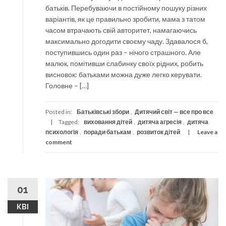
батьків. Перебуваючи в постійному пошуку різних
варіантів, як це правильно зробити, мама з татом
часом втрачають свій авторитет, намагаючись
максимально догодити своєму чаду. Здавалося б,
поступившись один раз – нічого страшного. Але
малюк, помітивши слабинку своїх рідних, робить
висновок: батьками можна дуже легко керувати.
Головне – […]
Posted in:
Батьківські збори
,
Дитячий світ — все про все
Tagged:
виховання дітей
,
дитяча агресія
,
дитяча
психологія
,
поради батькам
,
розвиток дітей
Leave a
comment
01
КВІ