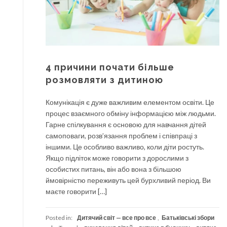
4 причини почати більше
розмовляти з дитиною
Комунікація є дуже важливим елементом освіти. Це
процес взаємного обміну інформацією між людьми.
Гарне спілкування є основою для навчання дітей
самоповаги, розв’язання проблем і співпраці з
іншими. Це особливо важливо, коли діти ростуть.
Якщо підліток може говорити з дорослими з
особистих питань, він або вона з більшою
ймовірністю переживуть цей бурхливий період. Ви
маєте говорити […]
Posted in:
Дитячий світ — все про все
,
Батьківські збори