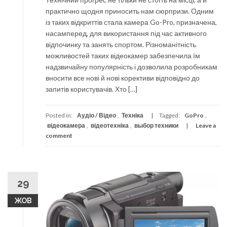
практично щодня приносить нам сюрпризи. Одним
із таких відкриттів стала камера Go-Pro, призначена,
насамперед, для використання під час активного
відпочинку та занять спортом. Різноманітність
можливостей таких відеокамер забезпечила їм
надзвичайну популярність і дозволила розробникам
вносити все нові й нові корективи відповідно до
запитів користувачів. Хто […]
Posted in:
Аудіо / Відео
,
Техніка
Tagged:
GoPro
,
відеокамера
,
відеотехніка
,
выбор техники
Leave a
comment
29
ЖОВ