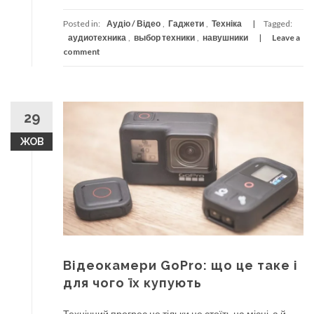
Posted in:
Аудіо / Відео
,
Гаджети
,
Техніка
Tagged:
аудиотехника
,
выбор техники
,
навушники
Leave a
comment
29
ЖОВ
Відеокамери GoPro: що це таке і
для чого їх купують
Технічний прогрес не тільки не стоїть на місці, а й