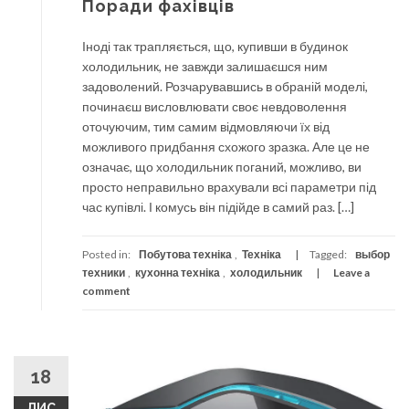
Поради фахівців
Іноді так трапляється, що, купивши в будинок
холодильник, не завжди залишаєшся ним
задоволений. Розчарувавшись в обраній моделі,
починаєш висловлювати своє невдоволення
оточуючим, тим самим відмовляючи їх від
можливого придбання схожого зразка. Але це не
означає, що холодильник поганий, можливо, ви
просто неправильно врахували всі параметри під
час купівлі. І комусь він підійде в самий раз. […]
Posted in:
Побутова техніка
,
Техніка
Tagged:
выбор
техники
,
кухонна техніка
,
холодильник
Leave a
comment
18
ЛИС