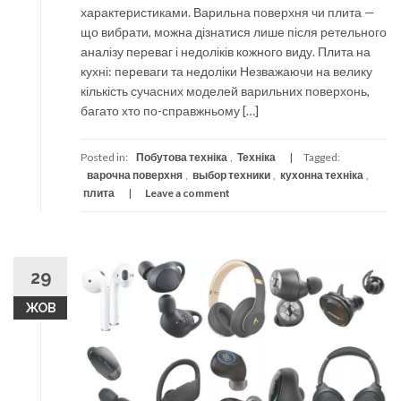
характеристиками. Варильна поверхня чи плита —
що вибрати, можна дізнатися лише після ретельного
аналізу переваг і недоліків кожного виду. Плита на
кухні: переваги та недоліки Незважаючи на велику
кількість сучасних моделей варильних поверхонь,
багато хто по-справжньому […]
Posted in:
Побутова техніка
,
Техніка
Tagged:
варочна поверхня
,
выбор техники
,
кухонна техніка
,
плита
Leave a comment
29
ЖОВ