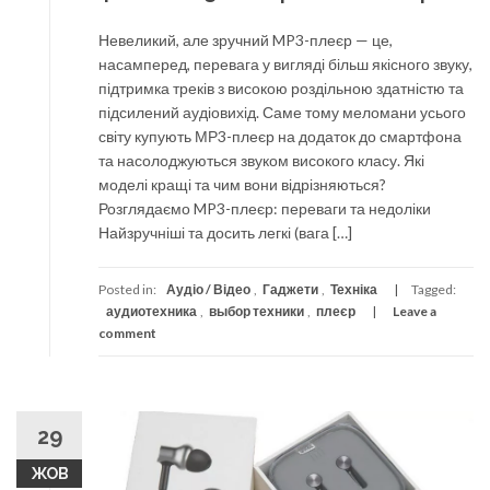
Невеликий, але зручний MP3-плеєр — це,
насамперед, перевага у вигляді більш якісного звуку,
підтримка треків з високою роздільною здатністю та
підсилений аудіовихід. Саме тому меломани усього
світу купують МР3-плеєр на додаток до смартфона
та насолоджуються звуком високого класу. Які
моделі кращі та чим вони відрізняються?
Розглядаємо MP3-плеєр: переваги та недоліки
Найзручніші та досить легкі (вага […]
Posted in:
Аудіо / Відео
,
Гаджети
,
Техніка
Tagged:
аудиотехника
,
выбор техники
,
плеєр
Leave a
comment
29
ЖОВ