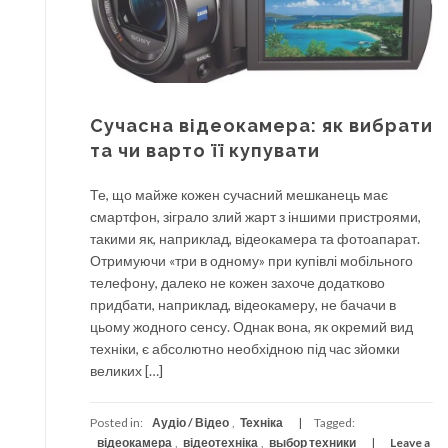
Сучасна відеокамера: як вибрати
та чи варто її купувати
Те, що майже кожен сучасний мешканець має
смартфон, зіграло злий жарт з іншими пристроями,
такими як, наприклад, відеокамера та фотоапарат.
Отримуючи «три в одному» при купівлі мобільного
телефону, далеко не кожен захоче додатково
придбати, наприклад, відеокамеру, не бачачи в
цьому жодного сенсу. Однак вона, як окремий вид
техніки, є абсолютно необхідною під час зйомки
великих […]
Posted in:
Аудіо / Відео
,
Техніка
Tagged:
відеокамера
,
відеотехніка
,
выбор техники
Leave a