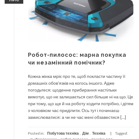
Робот-пилосос: марна покупка
чи незамінний помічник?
Кожна жінка мріє про те, щоб покласти частину її
домашніх обов’язків на когось іншого. Адже
погодьтеся: щоденне прибирання настільки
вимотує, що не залишається сил більше ні на що. Це
при тому, що ще й на роботу ходити потрібно, і дітям
з чоловіком час приділити. Ось тут і починаєш
замислюватися: а чи не час мені обзавестися […]
Posted in:
Побутова техніка
,
Дім
,
Техніка
Tagged: