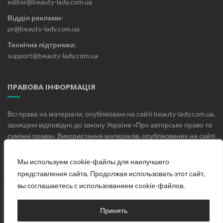
editor@beauty-lady.com.ua
Відділ реклами:
pr@beauty-lady.com.ua
Технічна підтримка:
support@beauty-lady.com.ua
ПРАВОВА ІНФОРМАЦІЯ
Всі права на матеріали, опубліковані на сайті beauty-lady.com.ua,
захищені відповідно до закону України «Про авторське право та
суміжні права». Використання матеріалів, опублікованих на сайті
beauty-lady.com.ua без письмового дозволу редакції не
допускається.
Мы используем cookie-файлы для наилучшего
представления сайта. Продолжая использовать этот сайт,
вы соглашаетесь с использованием cookie-файлов.
Головна
Про проект
Блог
Контакти
Принять
© Жіночий онлайн журнал «Beauty Lady», 2019-2025