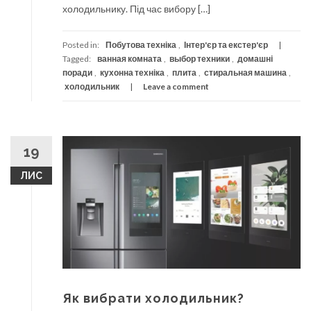
холодильнику. Під час вибору […]
Posted in:
Побутова техніка
,
Інтер'єр та екстер'єр
Tagged:
ванная комната
,
выбор техники
,
домашні
поради
,
кухонна техніка
,
плита
,
стиральная машина
,
холодильник
Leave a comment
19
ЛИС
Як вибрати холодильник?