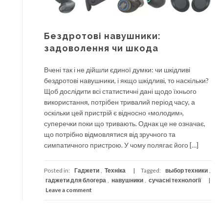
Бездротові навушники:
задоволення чи шкода
Вчені так і не дійшли єдиної думки: чи шкідливі
бездротові навушники, і якщо шкідливі, то наскільки?
Щоб дослідити всі статистичні дані щодо їхнього
використання, потрібен тривалий період часу, а
оскільки цей пристрій є відносно «молодим»,
суперечки поки що тривають. Однак це не означає,
що потрібно відмовлятися від зручного та
симпатичного пристрою. У чому полягає його […]
Posted in:
Гаджети
,
Техніка
Tagged:
выбор техники
,
гаджети для блогера
,
навушники
,
сучасні технології
Leave a comment