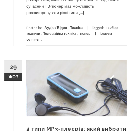
сучасний ТВ-тюнер має можливість
розшифровувати різні типи […]
Posted in:
Аудіо / Відео
,
Техніка
Tagged:
выбор
техники
,
Телевізійна техніка
,
тюнер
Leave a
comment
29
ЖОВ
4 типи MP3-плеєрів: який вибрати