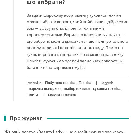
що вибрати?
Завдяки широкому асортименту кухонної техніки
можна вибрати варіант, який найбільше підійде саме
вам — за зручністю, ціною та технічними
характеристиками. Варильна поверхня чи плита —
що вибрати, можна дізнатися лише після ретельного
аналізу переваг і недоліків кожного виду. Плита на
кухні: переваги та недоліки Незважаючи на велику
кількість сучасних моделей варильних поверхонь,
багато хто по-справжньому […]
Posted in:
Побутова техніка
,
Техніка
Tagged:
варочна поверхня
,
выбор техники
,
кухонна техніка
,
плита
Leave a comment
Про журнал
Жіночий портал
«Beauty Lady»
– це онлайн журнал про красу,