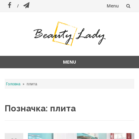
Menu
Skip
to
content
MENU
Skip
to
»
Головна
плита
content
Позначка:
плита