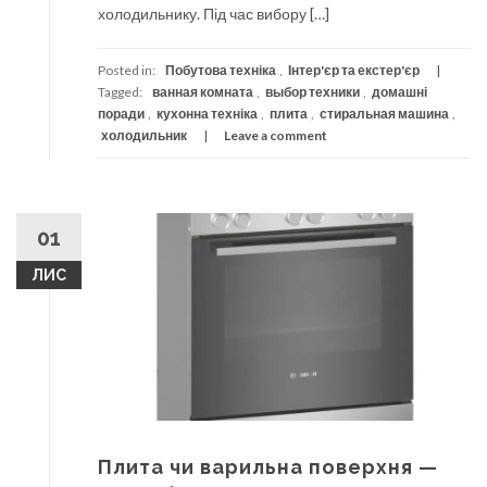
холодильнику. Під час вибору […]
Posted in:
Побутова техніка
,
Інтер'єр та екстер'єр
Tagged:
ванная комната
,
выбор техники
,
домашні
поради
,
кухонна техніка
,
плита
,
стиральная машина
,
холодильник
Leave a comment
01
ЛИС
Плита чи варильна поверхня —