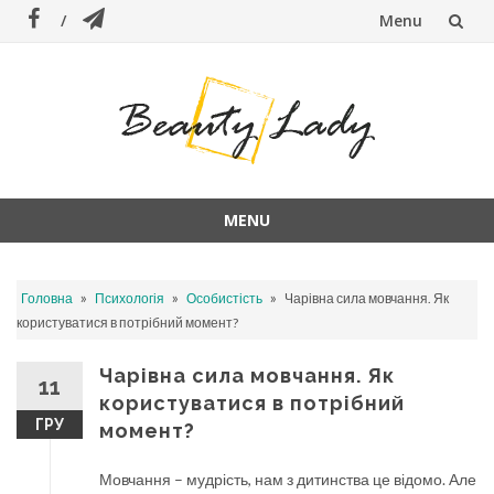
Menu
Skip
to
content
MENU
Skip
to
»
»
»
Головна
Психологія
Особистість
Чарівна сила мовчання. Як
content
користуватися в потрібний момент?
Чарівна сила мовчання. Як
11
користуватися в потрібний
ГРУ
момент?
Мовчання – мудрість, нам з дитинства це відомо. Але