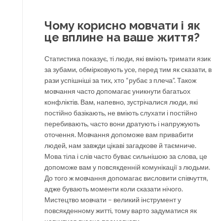
Чому корисно мовчати і як
це вплине на ваше життя?
Статистика показує, ті люди, які вміють тримати язик
за зубами, обмірковують усе, перед тим як сказати, в
рази успішніші за тих, хто “рубає з плеча”. Також
мовчання часто допомагає уникнути багатьох
конфліктів. Вам, напевно, зустрічалися люди, які
постійно базікають, не вміють слухати і постійно
перебивають, часто вони дратують і напружують
оточення. Мовчання допоможе вам привабити
людей, нам завжди цікаві загадкове й таємниче.
Мова тіла і слів часто буває сильнішою за слова, це
допоможе вам у повсякденній комунікації з людьми.
До того ж мовчання допомагає висловити співчуття,
адже бувають моменти коли сказати нічого.
Мистецтво мовчати – великий інструмент у
повсякденному житті, тому варто задуматися як