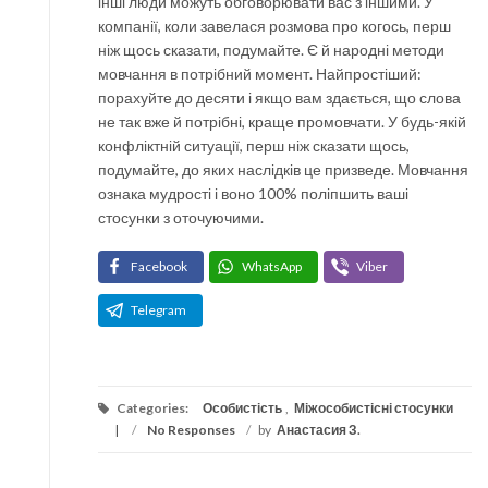
інші люди можуть обговорювати вас з іншими. У
компанії, коли завелася розмова про когось, перш
ніж щось сказати, подумайте. Є й народні методи
мовчання в потрібний момент. Найпростіший:
порахуйте до десяти і якщо вам здається, що слова
не так вже й потрібні, краще промовчати. У будь-якій
конфліктній ситуації, перш ніж сказати щось,
подумайте, до яких наслідків це призведе. Мовчання
ознака мудрості і воно 100% поліпшить ваші
стосунки з оточуючими.
Facebook
WhatsApp
Viber
Telegram
Categories:
Особистість
,
Міжособистісні стосунки
/
No Responses
/
by
Анастасия З.