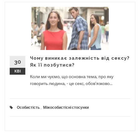
Чому виникає залежність від сексу?
30
Як її позбутися?
КВІ
Коли ми чуємо, що основна тема, про яку
говорить людина, - це секс, обов'язково...
Особистість
,
Міжособистісні стосунки