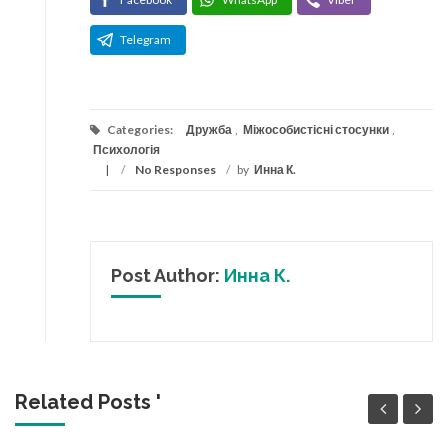
Telegram
Categories:
Дружба
,
Міжособистісні стосунки
,
Психологія
/
No Responses
/
by
Инна К.
Post Author:
Инна К.
Related Posts '