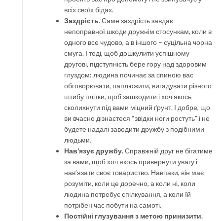
всіх своїх бідах.
Заздрість
. Саме заздрість завдає
непоправної шкоди дружнім стосункам, коли в
одного все чудово, а в іншого – суцільна чорна
смуга. І тоді, щоб дошкулити успішному
другові, підступність бере гору над здоровим
глуздом: людина починає за спиною вас
обговорювати, паплюжити, вигадувати різного
штибу плітки, щоб зашкодити і хоч якось
сколихнути під вами міцний ґрунт. І добре, що
ви вчасно дізнаєтеся “звідки ноги ростуть” і не
будете надалі заводити дружбу з подібними
людьми.
Нав’язує дружбу.
Справжній друг не бігатиме
за вами, щоб хоч якось привернути увагу і
нав’язати своє товариство. Навпаки, він має
розуміти, коли це доречно, а коли ні, коли
людина потребує спілкування, а коли їй
потрібен час побути на самоті.
Постійні глузування з метою принизити.