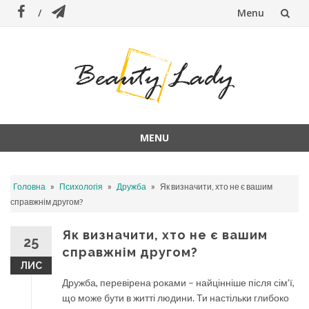
Menu
Skip
to
content
MENU
Skip
to
»
»
»
Головна
Психологія
Дружба
Як визначити, хто не є вашим
content
справжнім другом?
Як визначити, хто не є вашим
25
справжнім другом?
ЛИС
Дружба, перевірена роками – найцінніше після сім’ї,
що може бути в житті людини. Ти настільки глибоко