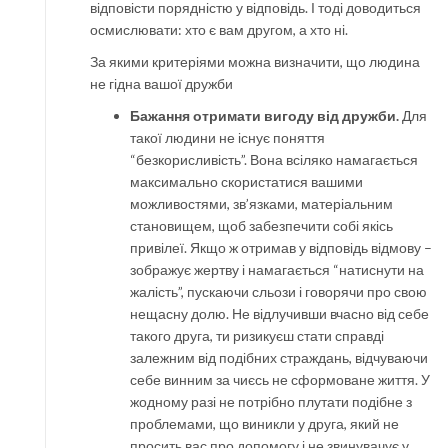
відповісти порядністю у відповідь. І тоді доводиться
осмислювати: хто є вам другом, а хто ні.
За якими критеріями можна визначити, що людина
не гідна вашої дружби
Бажання отримати вигоду від дружби.
Для
такої людини не існує поняття
“безкорисливість”. Вона всіляко намагається
максимально скористатися вашими
можливостями, зв’язками, матеріальним
становищем, щоб забезпечити собі якісь
привілеї. Якщо ж отримав у відповідь відмову –
зображує жертву і намагається “натиснути на
жалість”, пускаючи сльози і говорячи про свою
нещасну долю. Не відлучивши вчасно від себе
такого друга, ти ризикуєш стати справді
залежним від подібних страждань, відчуваючи
себе винним за чиєсь не сформоване життя. У
жодному разі не потрібно плутати подібне з
проблемами, що виникли у друга, який не
просить вас про допомогу і не звинувачує у