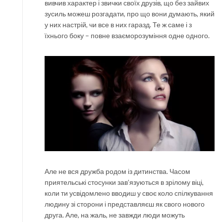
вивчив характер і звички своїх друзів, що без зайвих
зусиль можеш розгадати, про що вони думають, який
у них настрій, чи все в них гаразд. Те ж саме і з
їхнього боку – повне взаєморозуміння одне одного.
Але не вся дружба родом із дитинства. Часом
приятельські стосунки зав’язуються в зрілому віці,
коли ти усвідомлено вводиш у своє коло спілкування
людину зі сторони і представляєш як свого нового
друга. Але, на жаль, не завжди люди можуть