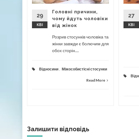
істину
Головні причини,
29
27
чому йдуть чоловіки
КВІ
від жінок
КВІ
Розрив стосунків чоловіка та
жінки завжди є болючим для
обох сторін....
ad More
Відносини
,
Міжособистісні стосунки
Від
Read More
Залишити відповідь