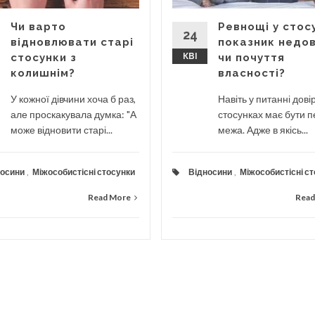
Чи варто
Ревнощі у стос
24
відновлювати старі
показник недов
стосунки з
КВІ
чи почуття
колишнім?
власності?
У кожної дівчини хоча б раз,
Навіть у питанні дові
але проскакувала думка: "А
стосунках має бути 
може відновити старі...
межа. Адже в якісь...
носини
,
Міжособистісні стосунки
Відносини
,
Міжособистісні с
Read More
Read