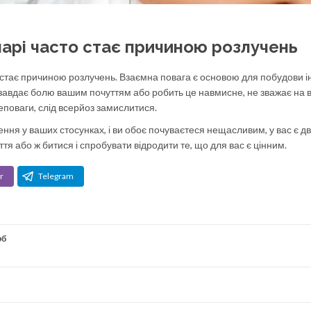
 парі часто стає причиною розлучень
сто стає причиною розлучень. Взаємна повага є основою для побудови 
 завдає болю вашим почуттям або робить це навмисне, не зважає на 
поваги, слід всерйоз замислитися.
ння у ваших стосунках, і ви обоє почуваєтеся нещасливим, у вас є д
ття або ж битися і спробувати відродити те, що для вас є цінним.
r
Telegram
юб