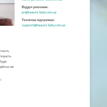
Відділ реклами:
pr@beauty-lady.com.ua
Технічна підтримка:
support@beauty-lady.com.ua
тність
’язують
 буде
дійсно ви
і
.