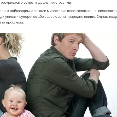
розкриваємо секрети ідеальних стосунків.
ся нам найкращим, але коли минає початкове захоплення, виявляють
вжди уникати суперечок або сварок, вони природне явище. Однак, якщ
і та проблеми.