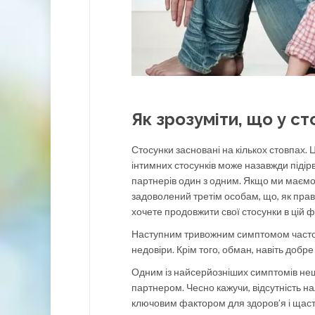
Як зрозуміти, що у ст
Стосунки засновані на кількох стовпах. 
інтимних стосунків може назавжди підір
партнерів один з одним. Якщо ми маємо
задоволений третім особам, що, як прави
хочете продовжити свої стосунки в цій ф
Наступним тривожним симптомом часто 
недовіри. Крім того, обман, навіть добр
Одним із найсерйозніших симптомів неща
партнером. Чесно кажучи, відсутність н
ключовим фактором для здоров’я і щастя