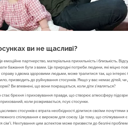
осунках ви не щасливі?
Це емоційне партнерство, матеріальна прихильність і близькість. Відсу
вати бажання бути з вами. Це природні потреби людини, які міцно пов
 справу з двома здоровими людьми, може трапитися так, що інтерес
ло, призводить до руйнування стосунків. Якщо у вас немає дітей, чи 
ормі? Ви впевнені, що вони покращаться, коли діти з’являться?
стає брехня і приховування правди, що створює атмосферу підозри 
е прихований, коли розкривається, псує стосунки.
сливих стосунків є втрата необхідності ділитися своїми почуттями з
алежного спілкування є вироком для союзу. Це тому, що спілкування є
 сім’ї. Нехтування цим аспектом може призвести до безлічі проблем