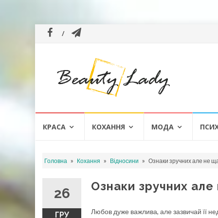
Skip
КРАСА
КОХАННЯ
МОДА
ПСИ
to
content
»
»
»
Головна
Кохання
Відносини
Ознаки зручних але не щ
Ознаки зручних але
26
Любов дуже важлива, але зазвичай її нед
ГРУ