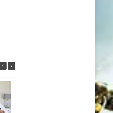
Як правильно
23
20
сперечатися з
КВІ
чоловіком?
КВІ
Насамперед ти маєш