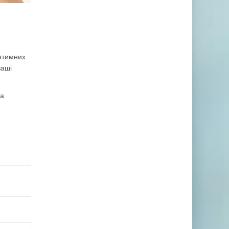
інтимних
ваші
ва