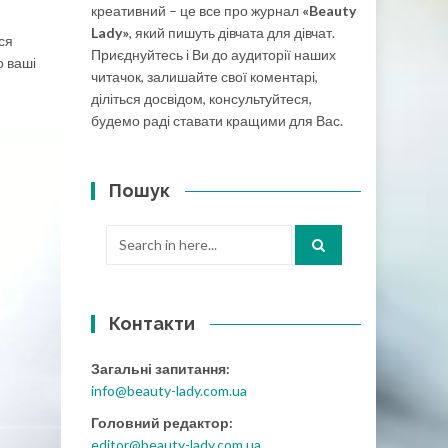
креативний – це все про журнал
«Beauty
Lady»
, який пишуть дівчата для дівчат.
ся
Приєднуйтесь і Ви до аудиторії наших
о ваші
читачок, залишайте свої коментарі,
діліться досвідом, консультуйтеся,
будемо раді ставати кращими для Вас.
Пошук
Search
for:
Контакти
Загальні запитання:
info@beauty-lady.com.ua
Головний редактор:
editor@beauty-lady.com.ua