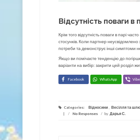
Відсутність поваги в
Крім того відсутність поваги в парі ча
стосунків. Коли партнер неусвідомлено
потреби та демонструє інші симптоми не
Якщо ви помічаєте тенденцію до погірше
варіанти на вибір: закрити цей розділ жи
Facebook
WhatsApp
Vibe
Categories:
Відносини
,
Весілля та шл
/
No Responses
/
by
Дарья С.