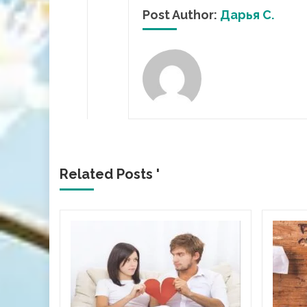
Post Author:
Дарья С.
Related Posts '
охання
 3