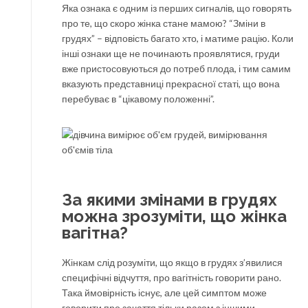
Яка ознака є одним із перших сигналів, що говорять
про те, що скоро жінка стане мамою? “Зміни в
грудях” – відповість багато хто, і матиме рацію. Коли
інші ознаки ще не починають проявлятися, груди
вже пристосовуються до потреб плода, і тим самим
вказують представниці прекрасної статі, що вона
перебуває в “цікавому положенні”.
За якими змінами в грудях
можна зрозуміти, що жінка
вагітна?
Жінкам слід розуміти, що якщо в грудях з’явилися
специфічні відчуття, про вагітність говорити рано.
Така ймовірність існує, але цей симптом може
говорити про зачаття тільки разом з іншими