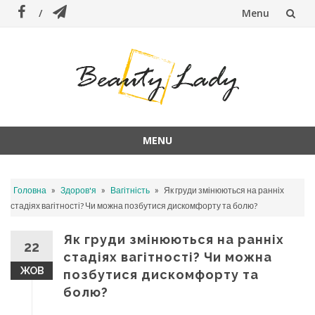
Menu
Skip
to
content
MENU
Skip
to
»
»
»
Головна
Здоров'я
Вагітність
Як груди змінюються на ранніх
content
стадіях вагітності? Чи можна позбутися дискомфорту та болю?
Як груди змінюються на ранніх
22
стадіях вагітності? Чи можна
ЖОВ
позбутися дискомфорту та
болю?