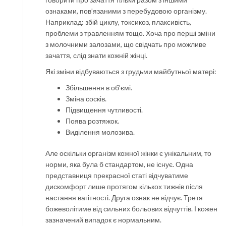
ознаками, пов’язаними з перебудовою організму.
Наприклад: збій циклу, токсикоз, плаксивість,
проблеми з травленням тощо. Хоча про перші зміни
з молочними залозами, що свідчать про можливе
зачаття, слід знати кожній жінці.
Які зміни відбуваються з грудьми майбутньої матері:
Збільшення в об’ємі.
Зміна сосків.
Підвищення чутливості.
Поява розтяжок.
Виділення молозива.
Але оскільки організм кожної жінки є унікальним, то
норми, яка була б стандартом, не існує. Одна
представниця прекрасної статі відчуватиме
дискомфорт лише протягом кількох тижнів після
настання вагітності. Друга ознак не відчує. Третя
божеволітиме від сильних больових відчуттів. І кожен
зазначений випадок є нормальним.