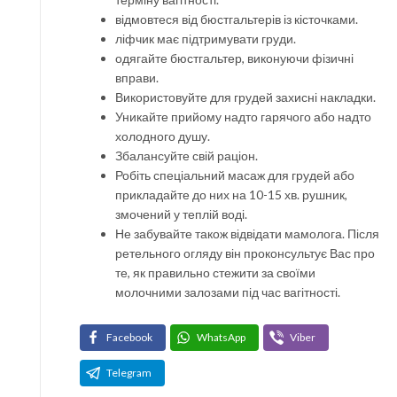
відмовтеся від бюстгальтерів із кісточками.
ліфчик має підтримувати груди.
одягайте бюстгальтер, виконуючи фізичні
вправи.
Використовуйте для грудей захисні накладки.
Уникайте прийому надто гарячого або надто
холодного душу.
Збалансуйте свій раціон.
Робіть спеціальний масаж для грудей або
прикладайте до них на 10-15 хв. рушник,
змочений у теплій воді.
Не забувайте також відвідати мамолога. Після
ретельного огляду він проконсультує Вас про
те, як правильно стежити за своїми
молочними залозами під час вагітності.
Facebook
WhatsApp
Viber
Telegram