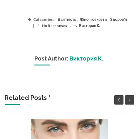
Categories:
Вагітність
,
Жіночі секрети
,
Здоров'я
/
No Responses
/
by
Виктория К.
Post Author:
Виктория К.
Related Posts '