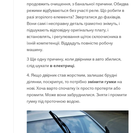
продовжить очищення, з банальної причини. Обидва
режими відбуваються без участі реле. Що робити в
разі згорілого елемента? Звертатися до фахівців.
Вони самі і несправну деталь грамотно знімуть, і
підшукають відповідну оригінальну плату, і
встановлять, і регулювання щіток склоочисника в
їхній компетенції. Віддадуть повністю робочу
машину.
3 Ще одну причину, коли двірники в авто збилися,
слід шукати
в електриці
.
4. Якщо двірник став жорстким, залишає брудні
ділянки, поскрипує, то потрібно
змінити гумки
на
нові. Хоча варто спочатку їх просто протерти або
промити. Може вони забруднилися. Зняти і промити
гумку під проточною водою.