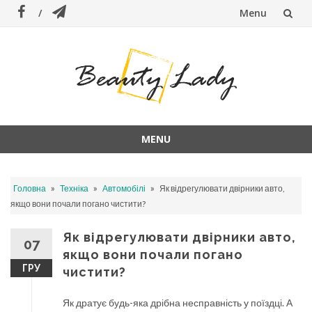
Menu
Skip
to
content
MENU
Skip
to
»
»
»
Головна
Техніка
Автомобілі
Як відрегулювати двірники авто,
content
якщо вони почали погано чистити?
Як відрегулювати двірники авто,
07
якщо вони почали погано
ГРУ
чистити?
Як дратує будь-яка дрібна несправність у поїздці. А