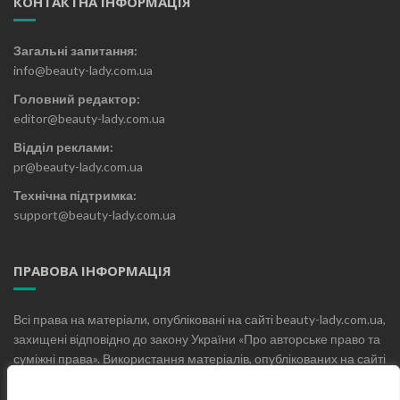
КОНТАКТНА ІНФОРМАЦІЯ
Загальні запитання:
info@beauty-lady.com.ua
Головний редактор:
editor@beauty-lady.com.ua
Відділ реклами:
pr@beauty-lady.com.ua
Технічна підтримка:
support@beauty-lady.com.ua
ПРАВОВА ІНФОРМАЦІЯ
Всі права на матеріали, опубліковані на сайті beauty-lady.com.ua,
захищені відповідно до закону України «Про авторське право та
суміжні права». Використання матеріалів, опублікованих на сайті
beauty-lady.com.ua без письмового дозволу редакції не
допускається.