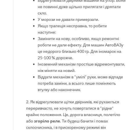
Відрегулювати двірники машини на упор. Вони
не повинні дуже щільно прилягати і дряпати
скло.
У морози не давати примерзати.
Якщо трапеція несправна, то робити
наступне:
Замінити на нову, особливо, якщо ремонтні
роботи не дали ефекту. Для машин АвтоВАЗу
це недорого близько 400 гр. Для іномарок на
25-100 % дорожче.
Іноземний механізм простіше відремонтувати,
ніж міняти на новий.
Віддати механізм в “умілі” руки, може відпаде
потреба заміни, а всього лише поміняють
втулку або наконечник.
2. Як відрегулювати щітки двірників, які рухаються
переривчасто, не хочуть повертатися в “рідне”
крайнє положення. Це, дорога власниця, полетіло
або
згоріло реле
. Ти будеш бачити і помах
склоочисника, і в прискореному режимі він