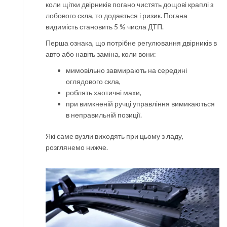
коли щітки двірників погано чистять дощові краплі з
лобового скла, то додається і ризик. Погана
видимість становить 5 % числа ДТП.
Перша ознака, що потрібне регулювання двірників в
авто або навіть заміна, коли вони:
мимовільно завмирають на середині
оглядового скла,
роблять хаотичні махи,
при вимкненій ручці управління вимикаються
в неправильній позиції.
Які саме вузли виходять при цьому з ладу,
розглянемо нижче.