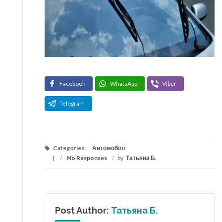
Facebook
WhatsApp
Viber
Telegram
Categories:
Автомобілі
/
No Responses
/
by
Татьяна Б.
Post Author:
Татьяна Б.