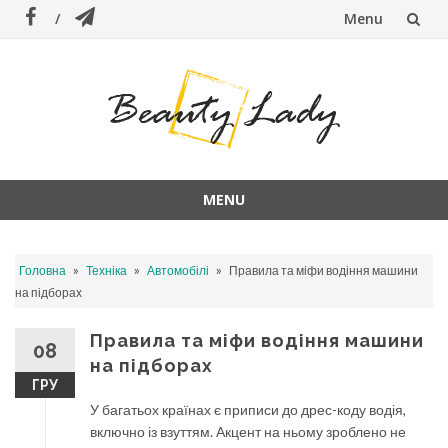
Menu
Skip
to
content
MENU
Skip
to
»
»
»
Головна
Техніка
Автомобілі
Правила та міфи водіння машини
content
на підборах
Правила та міфи водіння машини
08
на підборах
ГРУ
У багатьох країнах є приписи до дрес-коду водія,
включно із взуттям. Акцент на ньому зроблено не