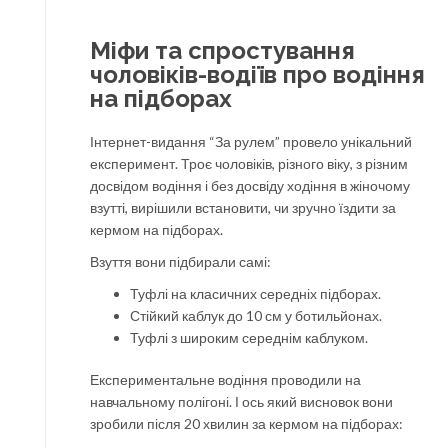
Міфи та спростування
чоловіків-водіїв про водіння
на підборах
Інтернет-видання “За рулем” провело унікальний
експеримент. Троє чоловіків, різного віку, з різним
досвідом водіння і без досвіду ходіння в жіночому
взутті, вирішили встановити, чи зручно їздити за
кермом на підборах.
Взуття вони підбирали самі:
Туфлі на класичних середніх підборах.
Стійкий каблук до 10 см у ботильйонах.
Туфлі з широким середнім каблуком.
Експериментальне водіння проводили на
навчальному полігоні. І ось який висновок вони
зробили після 20 хвилин за кермом на підборах: