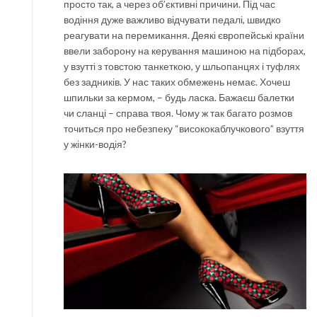
просто так, а через об’єктивні причини. Під час
водіння дуже важливо відчувати педалі, швидко
реагувати на перемикання. Деякі європейські країни
ввели заборону на керування машиною на підборах,
у взутті з товстою танкеткою, у шльопанцях і туфлях
без задників. У нас таких обмежень немає. Хочеш
шпильки за кермом, – будь ласка. Бажаєш балетки
чи сланці – справа твоя. Чому ж так багато розмов
точиться про небезпеку “висококаблучкового” взуття
у жінки-водія?