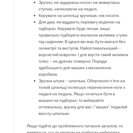
Зручно, не задираєш носок і не вивертаєш
ступню, натискаючи на педалі.
Керувати на шпильці зручніше, ніж носити.
Для дам, які віддають перевагу водінню на
підборах. Керувати буде легше, якщо
правильно підберете малюнок килимка з гуми
під сидінням. В ідеалі він має бути взагалі без
геометрії та виступів. Найоптимальніший –
ворсистий ковролін. І для взуття такий килимок
плюс – не дряпає поверхні. Порада
здебільшого для машин з механічною
коробкою.
Зручна штука – шпилька. Обертання п’яти на
тонкій шпильці полегшує перенесення ноги з
педалі на педаль. Якщо хочеться бути в
машині на підборах, то вибирайте
оптимальну, зручну для вас і “ваших” педалей
висоту шпильки.
Якщо підійти до проблемного питання загалом, то
виявиться, що за кермом на підборах небезпека