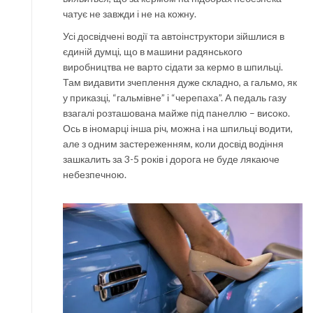
чатує не завжди і не на кожну.
Усі досвідчені водії та автоінструктори зійшлися в
єдиній думці, що в машини радянського
виробництва не варто сідати за кермо в шпильці.
Там видавити зчеплення дуже складно, а гальмо, як
у приказці, “гальмівне” і “черепаха”. А педаль газу
взагалі розташована майже під панеллю – високо.
Ось в іномарці інша річ, можна і на шпильці водити,
але з одним застереженням, коли досвід водіння
зашкалить за 3-5 років і дорога не буде лякаюче
небезпечною.