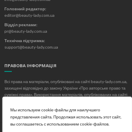
Головний редактор:
editor@beauty-lady.com.ua
Відділ реклами:
pr@beauty-lady.com.ua
Технічна підтримка:
support@beauty-lady.com.ua
ПРАВОВА ІНФОРМАЦІЯ
Всі права на матеріали, опубліковані на сайті beauty-lady.com.ua,
захищені відповідно до закону України «Про авторське право та
суміжні права». Використання матеріалів, опублікованих на сайті
beauty-lady.com.ua без письмового дозволу редакції не
допускається.
Мы используем cookie-файлы для наилучшего
представления сайта. Продолжая использовать этот сайт,
вы соглашаетесь с использованием cookie-файлов.