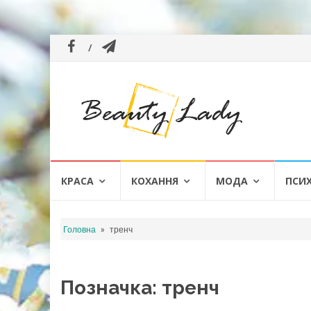
Skip
КРАСА
КОХАННЯ
МОДА
ПСИ
to
content
»
Головна
тренч
Позначка:
тренч