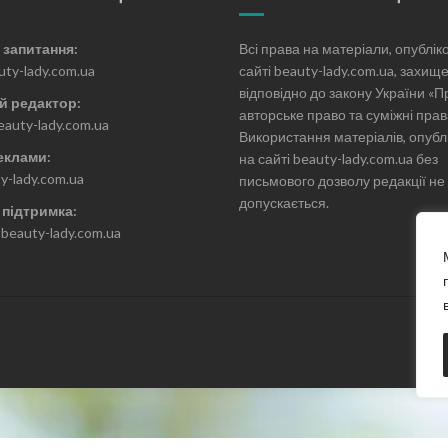
 запитання:
Всі права на матеріали, опублік
uty-lady.com.ua
сайті beauty-lady.com.ua, захище
відповідно до закону України «П
й редактор:
авторське право та суміжні прав
eauty-lady.com.ua
Використання матеріалів, опубл
еклами:
на сайті beauty-lady.com.ua без
y-lady.com.ua
письмового дозволу редакції не
допускається.
 підтримка:
beauty-lady.com.ua