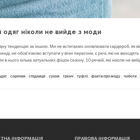
 одяг ніколи не вийде з моди
дну тенденцію за іншою. Ми не встигаємо оновлювати гардероб, як ві
нді, не обов’язково вступати у вічні перегони, є речі, які не виходять
 в нього кілька актуальних фішок сезону. 10 речей, які ніколи не вийд
одяг
,
сорочки
,
спідниця
,
сукня
,
тренч
,
туфлі
,
факти про моду
,
чоботи
,
ТНА ІНФОРМАЦІЯ
ПРАВОВА ІНФОРМАЦІЯ