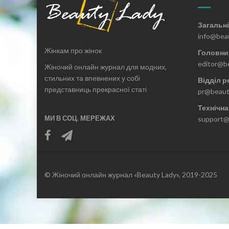
Загальні
info@bea
Жінкам про жінок
Головни
editor@b
Жіночий онлайн журнал для модних,
стильних та впевнених у собі
Відділ р
представниць прекрасної статі
pr@beaut
Технічна
МИ В СОЦ. МЕРЕЖАХ
support@
© Жіночий онлайн журнал «Beauty Lady», 2019-2025