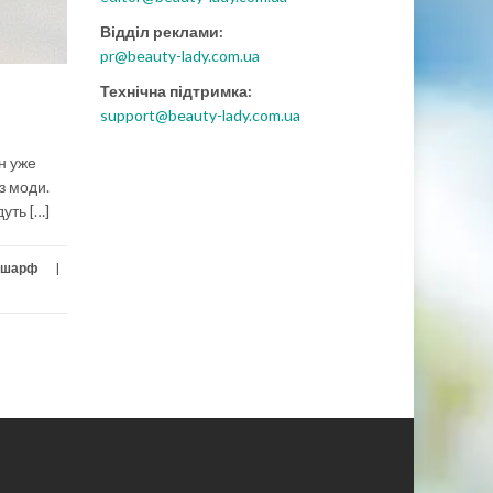
Відділ реклами:
pr@beauty-lady.com.ua
Технічна підтримка:
support@beauty-lady.com.ua
н уже
 з моди.
уть […]
шарф