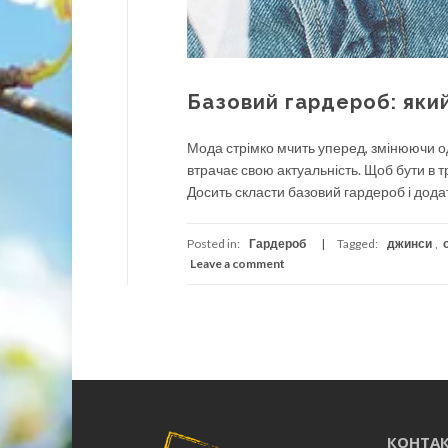
Базовий гардероб: який
Мода стрімко мчить уперед, змінюючи о
втрачає свою актуальність. Щоб бути в тре
Досить скласти базовий гардероб і додати
Posted in:
Гардероб
Tagged:
джинси
,
Leave a comment
КОНТАК