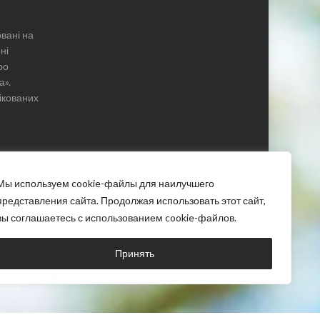
овані на
ні
ро
а».
ікованих
Мы используем cookie-файлы для наилучшего
представления сайта. Продолжая использовать этот сайт,
вы соглашаетесь с использованием cookie-файлов.
Головна
Про проект
Блог
Контакти
Принять