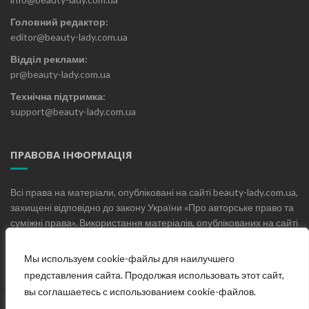
Головний редактор:
editor@beauty-lady.com.ua
Відділ реклами:
pr@beauty-lady.com.ua
Технічна підтримка:
support@beauty-lady.com.ua
ПРАВОВА ІНФОРМАЦІЯ
Всі права на матеріали, опубліковані на сайті beauty-lady.com.ua,
захищені відповідно до закону України «Про авторське право та
суміжні права». Використання матеріалів, опублікованих на сайті
beauty-lady.com.ua без письмового дозволу редакції не
допускається.
Мы используем cookie-файлы для наилучшего
представления сайта. Продолжая использовать этот сайт,
вы соглашаетесь с использованием cookie-файлов.