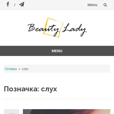
Menu
Skip
to
content
MENU
Skip
to
»
Головна
слух
content
Позначка:
слух