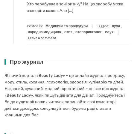
Хто перебуває в зоні ризику? На цю хворобу може
захворіти кожен. Але […]
Posted in:
Медицина та процедури
Tagged:
вуха
,
народна медицина
,
отит
,
отоларинголог
,
слух
Leave a comment
Про журнал
Жіночий портал
«Beauty Lady»
– це онлайн журнал про красу,
моду, стиль, кохання, психологію, здоров’я, кулінарію та дітей.
Яскравий, сучасний, модний і креативний – це все про журнал
«Beauty Lady»
, який пишуть дівчата для дівчат. Приєднуйтесь і
Ви до аудиторії наших читачок, залишайте свої коментарі,
діліться досвідом, консультуйтеся, будемо раді ставати
кращими для Вас.