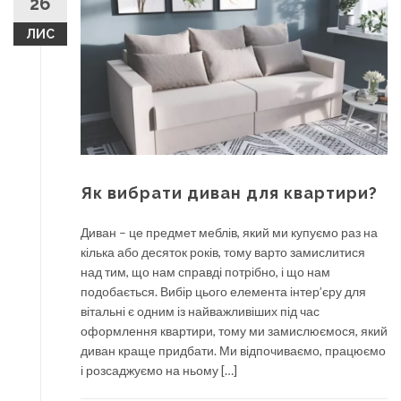
26
ЛИС
Як вибрати диван для квартири?
Диван – це предмет меблів, який ми купуємо раз на
кілька або десяток років, тому варто замислитися
над тим, що нам справді потрібно, і що нам
подобається. Вибір цього елемента інтер’єру для
вітальні є одним із найважливіших під час
оформлення квартири, тому ми замислюємося, який
диван краще придбати. Ми відпочиваємо, працюємо
і розсаджуємо на ньому […]