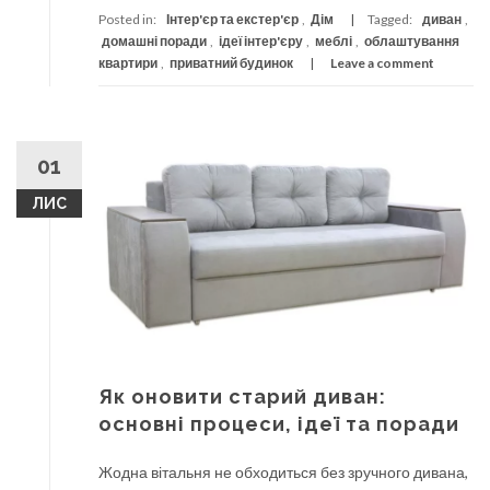
Posted in:
Інтер'єр та екстер'єр
,
Дім
Tagged:
диван
,
домашні поради
,
ідеї інтер'єру
,
меблі
,
облаштування
квартири
,
приватний будинок
Leave a comment
01
ЛИС
Як оновити старий диван:
основні процеси, ідеї та поради
Жодна вітальня не обходиться без зручного дивана,