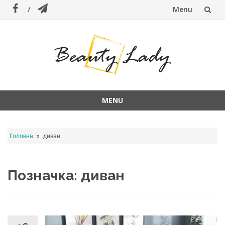
Menu
Skip
to
content
MENU
Skip
to
»
Головна
диван
content
Позначка:
диван