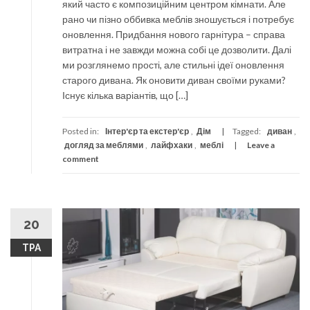
який часто є композиційним центром кімнати. Але
рано чи пізно оббивка меблів зношується і потребує
оновлення. Придбання нового гарнітура – справа
витратна і не завжди можна собі це дозволити. Далі
ми розглянемо прості, але стильні ідеї оновлення
старого дивана. Як оновити диван своїми руками?
Існує кілька варіантів, що […]
Posted in:
Інтер'єр та екстер'єр
,
Дім
Tagged:
диван
,
догляд за меблями
,
лайфхаки
,
меблі
Leave a
comment
20
ТРА