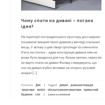
Чому спати на дивані – погана
ідея?
На території пострадянського простору досі широко
поширене використання диванів у вигляді спальних
місць. У зв’язку з цим лікарі ортопеди та сомнологи
б’ють на сполох – адже конструкція дивана ніяк не
може бути придатна для сну. Кілька причин, через які
не варто спати на дивані Фахівці стверджують, що
сон на дивані згубно впливає на опорно-руховий
апарат […]
Posted in:
Дім
Tagged:
диван
,
домашні поради
,
квартира
,
меблі
,
облаштування квартири
,
приватний
будинок
,
сон
Leave a comment