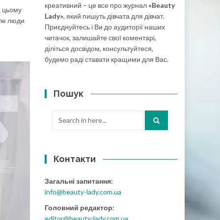
креативний – це все про журнал
«Beauty
а цьому
Lady»
, який пишуть дівчата для дівчат.
Але люди
Приєднуйтесь і Ви до аудиторії наших
читачок, залишайте свої коментарі,
діліться досвідом, консультуйтеся,
будемо раді ставати кращими для Вас.
Пошук
Search
for:
Контакти
Загальні запитання:
info@beauty-lady.com.ua
Головний редактор:
editor@beauty-lady.com.ua