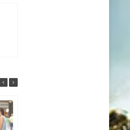
Небезпека
25
22
шопоголізму. Що
КВІ
провокує нас
КВІ
купувати непотрібні