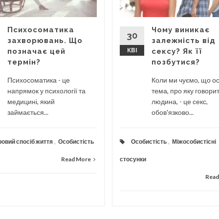
Психосоматика
Чому виникає
30
захворювань. Що
залежність від
позначає цей
КВІ
сексу? Як її
термін?
позбутися?
Психосоматика - це
Коли ми чуємо, що о
напрямок у психології та
тема, про яку говори
медицині, який
людина, - це секс,
займається...
обов'язково...
овий спосіб життя
,
Особистість
Особистість
,
Міжособистісні
Read More
стосунки
Read