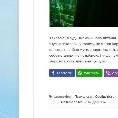
Так само і в будь-якому іншому питанні.
якусь психологічну травму, не могла н
що вона постійно мучила свого чоловіка
себе поганою і не потрібною. І якщо по
загрозу, а як те, чим і має це бути.
Facebook
WhatsApp
Vibe
Categories:
Психологія
,
Особистість
/
No Responses
/
by
Дарья Б.