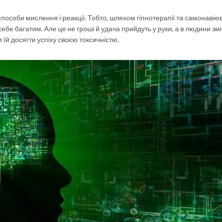
пособи мислення і реакції. Тобто, шляхом гіпнотерапії та самонавію
бе багатим. Але це не гроші й удача прийдуть у руки, а в людини зм
и їй досягти успіху своєю токсичністю.