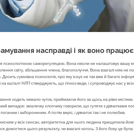
амування насправді і як воно працює
ся психологічною саморегуляцією. Вона ніколи не налаштовує вашу е
олення світу, збільшення члена, благополуччя. Вона взагалі ніяк не по
 Досить сумнівна психологія, про яку існує не так вже й багато інформ
і на кшталт НЛП стверджують, що гіпноз веде, і супроводжує нас у всі
вання ходить чимало чуток, приймаючи його за щось на рівні містики.
акий випадок: змалечку хлопчику говорили, що гуляти з дівчатками по
поганим і забороненим. А потім виріс, і дівчаток так і не полюбив.
ахисним у всіх сенсах, авторитетна для нього людина прищепила йом
ся домогтися цього результату, чи взагалі чогось. З його боку це була