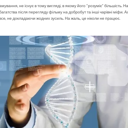
вання, не існує в тому вигляді, в якому його “розуміє” більшість. Н
багатства після перегляду фільму на добробут та інші чарівні міфи. 
все, не докладаючи жодних зусиль. На жаль, це ніколи не працює.