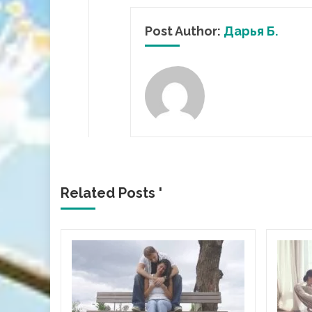
Post Author:
Дарья Б.
Related Posts '
и
ність
гор?