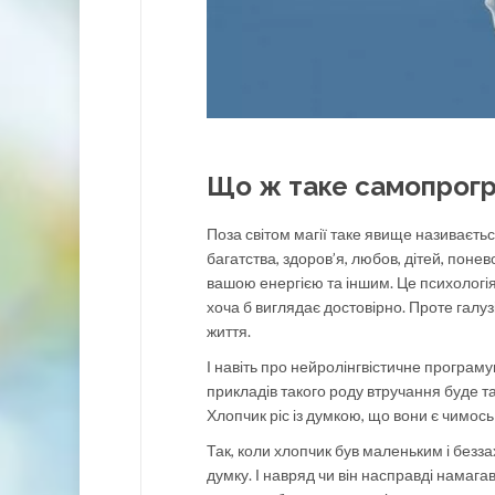
Що ж таке самопрогр
Поза світом магії таке явище називаєть
багатства, здоров’я, любов, дітей, понев
вашою енергією та іншим. Це психологія.
хоча б виглядає достовірно. Проте галуз
життя.
І навіть про нейролінгвістичне програму
прикладів такого роду втручання буде т
Хлопчик ріс із думкою, що вони є чимось 
Так, коли хлопчик був маленьким і безз
думку. І навряд чи він насправді намагав