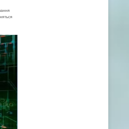
вання
іняться