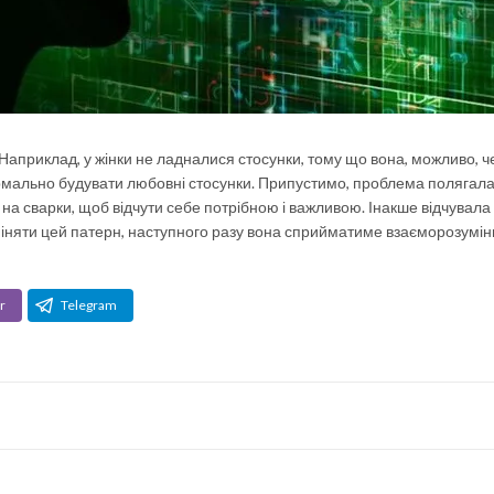
 Наприклад, у жінки не ладналися стосунки, тому що вона, можливо, ч
ормально будувати любовні стосунки. Припустимо, проблема полягала 
 на сварки, щоб відчути себе потрібною і важливою. Інакше відчувала
міняти цей патерн, наступного разу вона сприйматиме взаєморозумін
r
Telegram