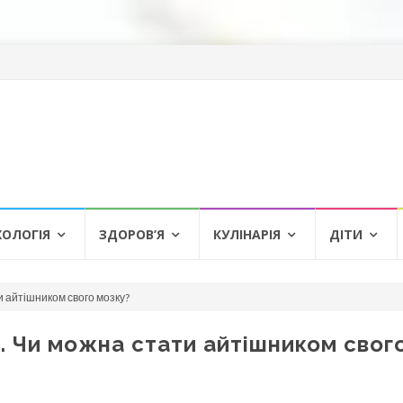
ХОЛОГІЯ
ЗДОРОВ’Я
КУЛІНАРІЯ
ДІТИ
 айтішником свого мозку?
 Чи можна стати айтішником свог