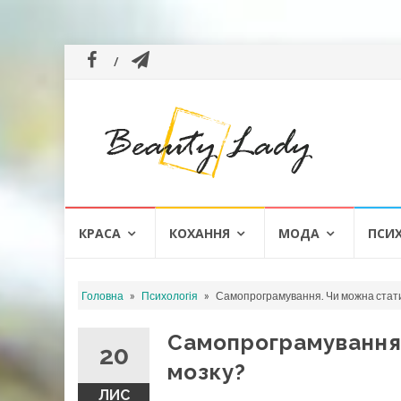
Skip
КРАСА
КОХАННЯ
МОДА
ПСИ
to
content
»
»
Головна
Психологія
Самопрограмування. Чи можна стати
Самопрограмування.
20
мозку?
ЛИС