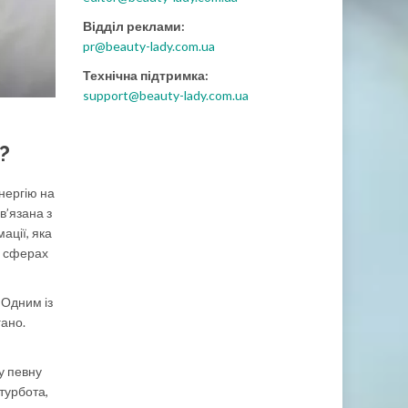
Відділ реклами:
pr@beauty-lady.com.ua
Технічна підтримка:
support@beauty-lady.com.ua
?
нергію на
в’язана з
ації, яка
х сферах
 Одним із
гано.
у певну
 турбота,