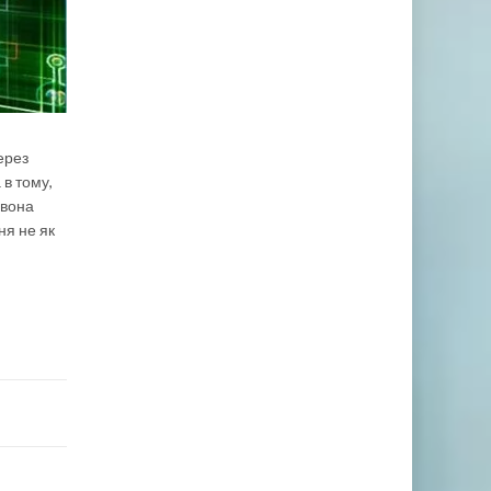
ерез
в тому,
 вона
ня не як