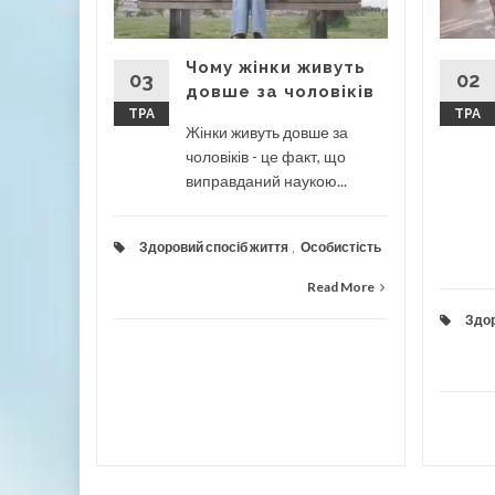
и почали
авно.
мовно...
Чому жінки живуть
03
02
довше за чоловіків
ТРА
ТРА
Жінки живуть довше за
чоловіків - це факт, що
ad More
виправданий наукою...
Здоровий спосіб життя
,
Особистість
Read More
Здор