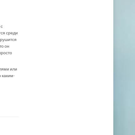
 с
тся среди
брушится
то он
просто
елями или
о каким-