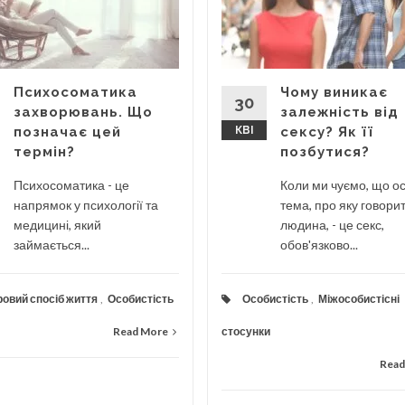
Психосоматика
Чому виникає
30
захворювань. Що
залежність від
позначає цей
КВІ
сексу? Як її
термін?
позбутися?
Психосоматика - це
Коли ми чуємо, що о
напрямок у психології та
тема, про яку говори
медицині, який
людина, - це секс,
займається...
обов'язково...
овий спосіб життя
,
Особистість
Особистість
,
Міжособистісні
Read More
стосунки
Read