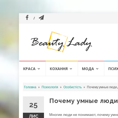
Skip
КРАСА
КОХАННЯ
МОДА
ПСИ
to
content
»
»
»
Головна
Психологія
Особистість
Почему умные люди 
Почему умные люди
25
Многие люди не понимают, почему умны
ЛИС