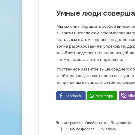
Умные люди соверша
Мы склонны обращать особое внимание 
высоким интеллектом сформированы за
остальных в этом вопросе, он должен с
волна разочарования и упреков. Но даж
такой же представитель мира людей, к
чего-то не знать, и это нормально.
Умственное развитие выше среднего по
клеймом заслуживают право на глупость,
то причинам не считаются гениальными
Facebook
WhatsApp
Vibe
Categories:
Особистість
,
Психологія
/
No Responses
/
by
admin