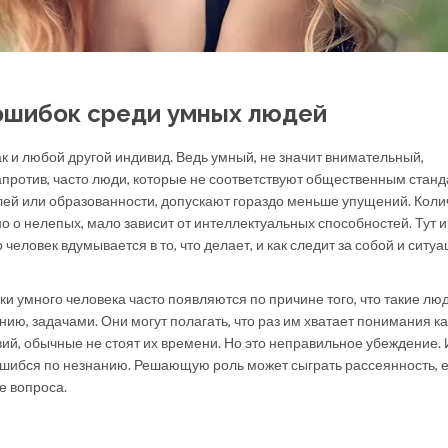
ошибок среди умных людей
ак и любой другой индивид. Ведь умный, не значит внимательный,
против, часто люди, которые не соответствуют общественным станд
лей или образованности, допускают гораздо меньше упущений. Коли
о о нелепых, мало зависит от интеллектуальных способностей. Тут и
 человек вдумывается в то, что делает, и как следит за собой и ситуа
ки умного человека часто появляются по причине того, что такие лю
ию, задачами. Они могут полагать, что раз им хватает понимания к
й, обычные не стоят их времени. Но это неправильное убеждение. 
 ошибся по незнанию. Решающую роль может сыграть рассеянность, е
е вопроса.