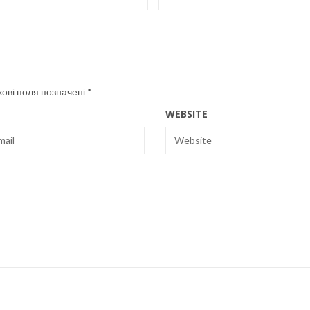
кові поля позначені
*
WEBSITE