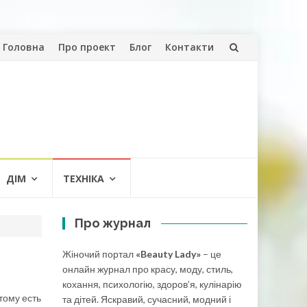
Skip
Головна
Про проект
Блог
Контакти
to
content
ДІМ
ТЕХНІКА
Про журнал
Жіночий портал
«Beauty Lady»
– це
онлайн журнал про красу, моду, стиль,
кохання, психологію, здоров’я, кулінарію
тому есть
та дітей. Яскравий, сучасний, модний і