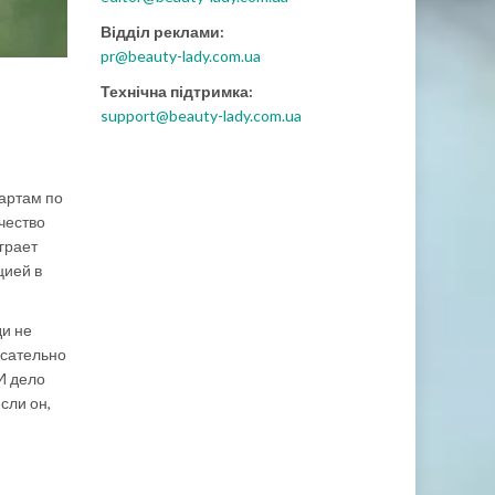
Відділ реклами:
pr@beauty-lady.com.ua
Технічна підтримка:
support@beauty-lady.com.ua
артам по
чество
грает
цией в
ди не
асательно
И дело
сли он,