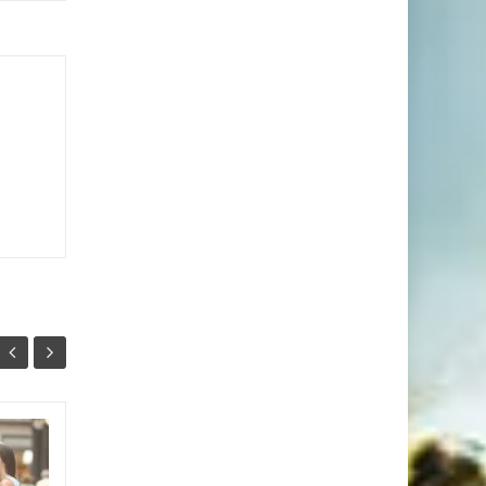
Небезпека
25
22
шопоголізму. Що