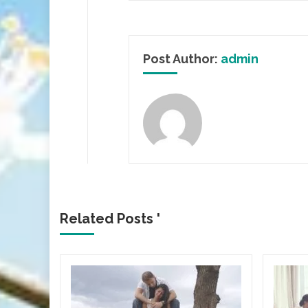
Post Author:
admin
Related Posts '
и
ність