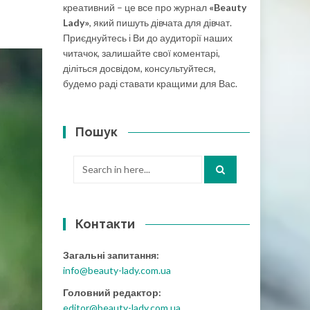
креативний – це все про журнал
«Beauty
Lady»
, який пишуть дівчата для дівчат.
Приєднуйтесь і Ви до аудиторії наших
читачок, залишайте свої коментарі,
діліться досвідом, консультуйтеся,
будемо раді ставати кращими для Вас.
Пошук
Search
for:
Контакти
Загальні запитання:
info@beauty-lady.com.ua
Головний редактор:
editor@beauty-lady.com.ua