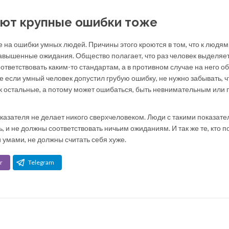
ют крупные ошибки тоже
на ошибки умных людей. Причины этого кроются в том, что к людям
вышенные ожидания. Общество полагает, что раз человек выделяе
оответствовать каким-то стандартам, а в противном случае на него о
е если умный человек допустил грубую ошибку, не нужно забывать, ч
ак остальные, а потому может ошибаться, быть невнимательным или 
казателя не делает никого сверхчеловеком. Люди с такими показат
 и не должны соответствовать ничьим ожиданиям. И так же те, кто п
 умами, не должны считать себя хуже.
r
Telegram