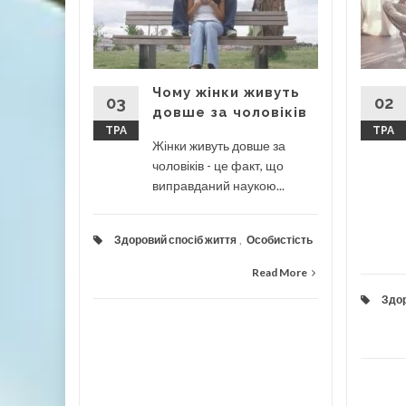
гор?
и почали
авно.
мовно...
Чому жінки живуть
03
02
довше за чоловіків
ТРА
ТРА
Жінки живуть довше за
чоловіків - це факт, що
ad More
виправданий наукою...
Здоровий спосіб життя
,
Особистість
Read More
Здор