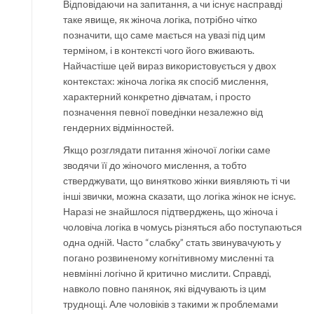
Відповідаючи на запитання, а чи існує насправді
таке явище, як жіноча логіка, потрібно чітко
позначити, що саме мається на увазі під цим
терміном, і в контексті чого його вживають.
Найчастіше цей вираз використовується у двох
контекстах: жіноча логіка як спосіб мислення,
характерний конкретно дівчатам, і просто
позначення певної поведінки незалежно від
гендерних відмінностей.
Якщо розглядати питання жіночої логіки саме
зводячи її до жіночого мислення, а тобто
стверджувати, що винятково жінки виявляють ті чи
інші звички, можна сказати, що логіка жінок не існує.
Наразі не знайшлося підтверджень, що жіноча і
чоловіча логіка в чомусь різняться або поступаються
одна одній. Часто “слабку” стать звинувачують у
погано розвиненому когнітивному мисленні та
невмінні логічно й критично мислити. Справді,
навколо повно панянок, які відчувають із цим
труднощі. Але чоловіків з такими ж проблемами