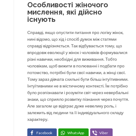
Особливості жіночого
мислення, які дійсно
існують
Справді, якщо опустити питання про логіку жінок,
нині відомо, що хід і спосіб думок між статями
справді відрізняється. Так відбувається тому, що
впродовж еволюції у жінок і чоловіків формувалися
різні навички, необхідні для виживання. Тобто
чоловікам, щоб вижити в полюванні і подбати про
потомство, потрібні були свої навички, а жінці свої.
Тому зараз дівчата схильні бути більш інтуїтивними.
Інтуїтивними не в містичному контексті. Їм потрібно
було розпізнавати і розуміти світ через невербальні
знаки, що сприяло розвитку пізнання через почуття.
Але загалом це відіграє дуже невелику роль, і
залежить від людини та її індивідуального складу
характеру.
Facebook
WhatsApp
Viber