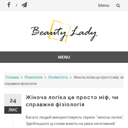
Menu
Skip
to
content
MENU
Skip
to
»
»
»
Головна
Психологія
Особистість
Жіноча логіка це просто міф, чи
content
справжня фізіологія
Жіноча логіка це просто міф, чи
24
справжня фізіологія
ЛИС
Багато людей використовують термін “жіноча логіка”.
Здебільшого ці слова мають на увазі негативний