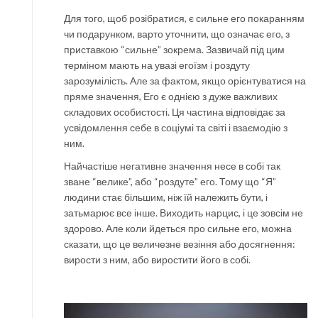
Для того, щоб розібратися, є сильне его покаранням
чи подарунком, варто уточнити, що означає его, з
приставкою “сильне” зокрема. Зазвичай під цим
терміном мають на увазі егоїзм і роздуту
зарозумілість. Але за фактом, якщо орієнтуватися на
пряме значення, Его є однією з дуже важливих
складових особистості. Ця частина відповідає за
усвідомлення себе в соціумі та світі і взаємодію з
ним.
Найчастіше негативне значення несе в собі так
зване “велике”, або “роздуте” его. Тому що “Я”
людини стає більшим, ніж їй належить бути, і
затьмарює все інше. Виходить нарцис, і це зовсім не
здорово. Але коли йдеться про сильне его, можна
сказати, що це величезне везіння або досягнення:
вирости з ним, або виростити його в собі.