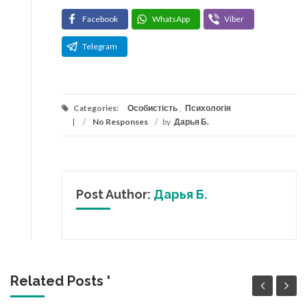
Facebook
WhatsApp
Viber
Telegram
Categories:
Особистість
,
Психологія
/
No Responses
/
by
Дарья Б.
Post Author:
Дарья Б.
Related Posts '