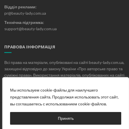
Відділ реклами:
pr@beauty-lady.com.ua
Технічна підтримка:
support@beauty-lady.com.ua
ПРАВОВА ІНФОРМАЦІЯ
Всі права на матеріали, опубліковані на сайті beauty-lady.com.ua,
захищені відповідно до закону України «Про авторське право та
суміжні права». Використання матеріалів, опублікованих на сайті
beauty-lady.com.ua без письмового дозволу редакції не
допускається.
Мы используем cookie-файлы для наилучшего
представления сайта. Продолжая использовать этот сайт,
вы соглашаетесь с использованием cookie-файлов.
Головна
Про проект
Блог
Контакти
Принять
© Жіночий онлайн журнал «Beauty Lady», 2019-2025