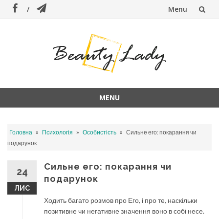
Menu
Skip
to
content
MENU
Skip
to
»
»
»
Головна
Психологія
Особистість
Сильне его: покарання чи
content
подарунок
Сильне его: покарання чи
24
подарунок
ЛИС
Ходить багато розмов про Его, і про те, наскільки
позитивне чи негативне значення воно в собі несе.