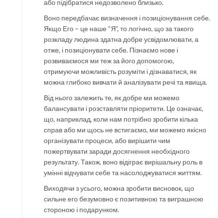
або підібратися недозволено близько.
Воно передбачає визначення і позиціонування себе.
Якщо Его – це наше “Я”, то логічно, що за такого
розкладу людина здатна добре усвідомлювати, а
отже, і позиціонувати себе. Пізнаємо нове і
розвиваємося ми теж за його допомогою,
отримуючи можливість розуміти і дізнаватися, як
можна глибоко вивчати й аналізувати речі та явища.
Від нього залежить те, як добре ми можемо
балансувати і розставляти пріоритети. Це означає,
що, наприклад, коли нам потрібно зробити кілька
справ або ми щось не встигаємо, ми можемо якісно
організувати процеси, або вирішити чим
пожертвувати заради досягнення необхідного
результату. Також, воно відіграє вирішальну роль в
умінні відчувати себе та насолоджуватися життям.
Виходячи з усього, можна зробити висновок, що
сильне его безумовно є позитивною та виграшною
стороною і подарунком.