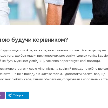
ною будучи керівником?
 будучи лідером. Але, на жаль, не всі знають про це. Виною цьому час
о того, що без класичних чоловічих рис успіху і довіри успіху і дові
б не бути мужиком у спідниці, важливо переглянути свої погляди.
ов’язково втрачати свою жіночність на керівній посаді, потрібно цю са
уже питання не в посаді, а в житті загалом. І допомогти палить все, що
костей: любити себе, тішити обновками, фліртувати з чоловіками і ст
r
Telegram