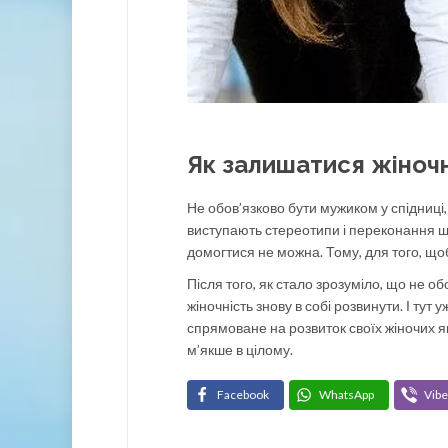
Як залишатися жіноч
Не обов’язково бути мужиком у спідниці,
виступають стереотипи і переконання щод
домогтися не можна. Тому, для того, що
Після того, як стало зрозуміло, що не об
жіночність знову в собі розвинути. І тут 
спрямоване на розвиток своїх жіночих я
м’якше в цілому.
Facebook
WhatsApp
Vibe