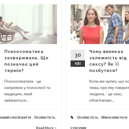
Психосоматика
Чому виникає
30
захворювань. Що
залежність від
позначає цей
КВІ
сексу? Як її
термін?
позбутися?
Психосоматика - це
Коли ми чуємо, що о
напрямок у психології та
тема, про яку говори
медицині, який
людина, - це секс,
займається...
обов'язково...
овий спосіб життя
,
Особистість
Особистість
,
Міжособистісні
Read More
стосунки