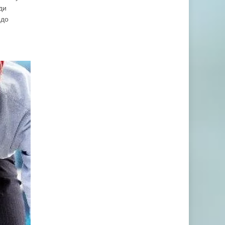
ди
 до