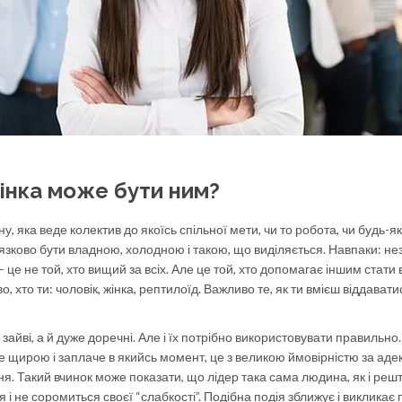
жінка може бути ним?
яка веде колектив до якоїсь спільної мети, чи то робота, чи будь-які
в’язково бути владною, холодною і такою, що виділяється. Навпаки: н
 це не той, хто вищий за всіх. Але це той, хто допомагає іншим стати 
, хто ти: чоловік, жінка, рептилоїд. Важливо те, як ти вмієш віддавати
не зайві, а й дуже доречні. Але і їх потрібно використовувати правильно.
е щирою і заплаче в якийсь момент, це з великою ймовірністю за аде
. Такий вчинок може показати, що лідер така сама людина, як і решт
я і не соромиться своєї “слабкості”. Подібна подія зближує і викликає 