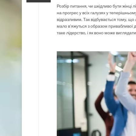
Розбір питання, чи шкідливо бути жінці 
на прогрес у всіх галузях у теперішньо
відразливим. Так відбувається тому, що
мало в’яжуться з образом привабливої д
таке лідерство, і як воно може виглядати