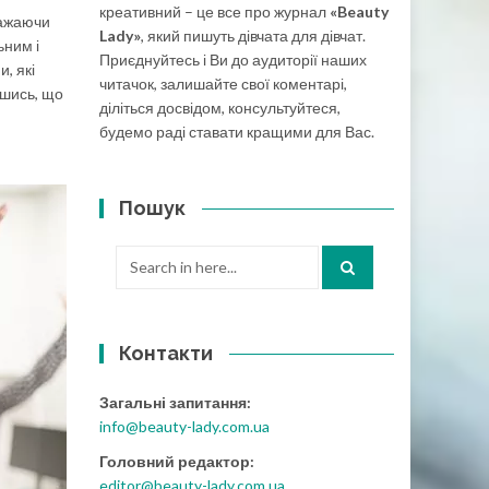
креативний – це все про журнал
«Beauty
важаючи
Lady»
, який пишуть дівчата для дівчат.
ьним і
Приєднуйтесь і Ви до аудиторії наших
, які
читачок, залишайте свої коментарі,
вшись, що
діліться досвідом, консультуйтеся,
будемо раді ставати кращими для Вас.
Пошук
Search
for:
Контакти
Загальні запитання:
info@beauty-lady.com.ua
Головний редактор:
editor@beauty-lady.com.ua