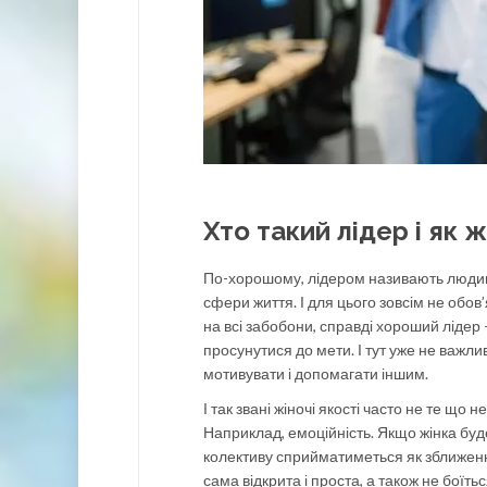
Хто такий лідер і як 
По-хорошому, лідером називають людину, 
сфери життя. І для цього зовсім не обо
на всі забобони, справді хороший лідер –
просунутися до мети. І тут уже не важливо
мотивувати і допомагати іншим.
І так звані жіночі якості часто не те що 
Наприклад, емоційність. Якщо жінка буд
колективу сприйматиметься як зближення
сама відкрита і проста, а також не боїтьс