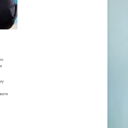
то
ри
му
авати