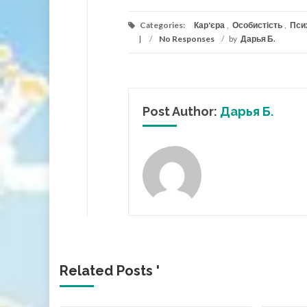
Categories:
Кар'єра
,
Особистість
,
Пси
/
No Responses
/
by
Дарья Б.
Post Author:
Дарья Б.
Related Posts '