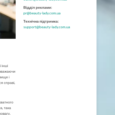
Відділ реклами:
pr@beauty-lady.com.ua
Технічна підтримка:
support@beauty-lady.com.ua
 інші
езважаючи
вище і
ся справі,
кватного
а, така
повагу.