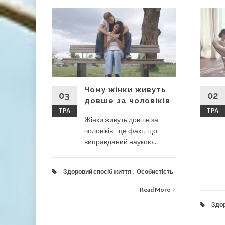
и
ність
гор?
и почали
авно.
мовно...
Чому жінки живуть
03
02
довше за чоловіків
ТРА
ТРА
Жінки живуть довше за
чоловіків - це факт, що
ad More
виправданий наукою...
Здоровий спосіб життя
,
Особистість
Read More
Здор