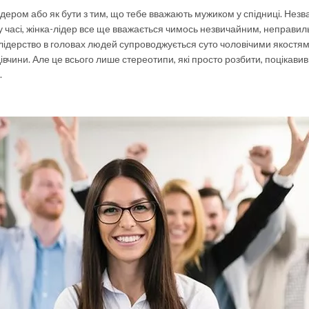
лідером або як бути з тим, що тебе вважають мужиком у спідниці. Нез
му часі, жінка-лідер все ще вважається чимось незвичайним, неправил
 лідерство в головах людей супроводжується суто чоловічими якостями
івчини. Але це всього лише стереотипи, які просто розбити, поцікави
.