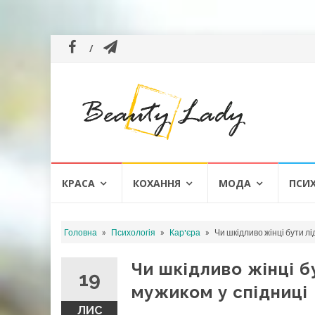
Skip
КРАСА
КОХАННЯ
МОДА
ПСИ
to
content
»
»
»
Головна
Психологія
Кар'єра
Чи шкідливо жінці бути л
Чи шкідливо жінці 
19
мужиком у спідниці
ЛИС