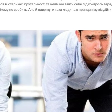
я в істериках, брутальності та невмінні взяти себе під контроль зара
кому не зробить. Але й навряд чи така людина в принципі зуміє дійти