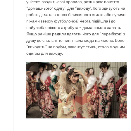
унісекс, вводить свої правила, розширює поняття
“домашнього” одягу і для “виходу”. Кого здивують на
роботі дівчата в топах білизняного стилю або вуличні
піжами зверху футболочки? Черга підійшла і до
найулюбленішого атрибута – домашнього халата.
Якщо раніше радили вдягати його для “перебіжок” з
душу до спальні, то нині пішла мода на кімоно. Воно
“виходить” на подіум, акцентує стиль, стало модним
одягом для виходу.