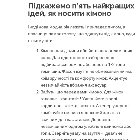
Підкажемо п’ять найкращих
ідей, як носити кімоно
Іноді нова модна річ лежить і припадає пилом, а
власниця ламає голову, що одягнути під кімоно, куди
в ньому піти:
Кімоно для дівчини або його аналог-замінник
соло. Для однотонного забарвлення
підбирається ремінь або пояс на 1-2 тони
темніший. Фасон взуття не обмежений нічим,
крім зручності та комфорту ніжок. Акцентує
незвичайність вбрання аксесуар.
Забути, що перед вами кімоно. Для жінок
головне – фантазія! Уявіть його в ролі
кардигана, жакета, жилета. А тепер уперед –
комбінуйте сміливо японський халат за
звичним для вас стилем. Доповніть
незвичайним одягом улюблені джинсики або
топи. Зверніть увагу на взуття – ідеальне
поєднання такого комплекту з босоніжками