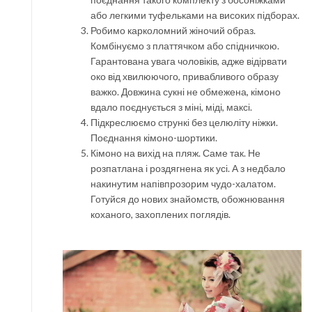
або легкими туфельками на високих підборах.
Робимо карколомний жіночий образ.
Комбінуємо з платтячком або спідничкою.
Гарантована увага чоловіків, адже відірвати
око від хвилюючого, привабливого образу
важко. Довжина сукні не обмежена, кімоно
вдало поєднується з міні, міді, максі.
Підкреслюємо стрункі без целюліту ніжки.
Поєднання кімоно-шортики.
Кімоно на вихід на пляж. Саме так. Не
розпатлана і роздягнена як усі. А з недбало
накинутим напівпрозорим чудо-халатом.
Готуйся до нових знайомств, обожнювання
коханого, захоплених поглядів.