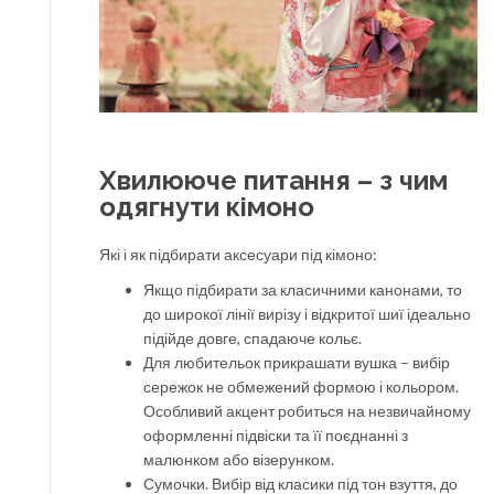
Хвилююче питання – з чим
одягнути кімоно
Які і як підбирати аксесуари під кімоно:
Якщо підбирати за класичними канонами, то
до широкої лінії вирізу і відкритої шиї ідеально
підійде довге, спадаюче кольє.
Для любительок прикрашати вушка – вибір
сережок не обмежений формою і кольором.
Особливий акцент робиться на незвичайному
оформленні підвіски та її поєднанні з
малюнком або візерунком.
Сумочки. Вибір від класики під тон взуття, до