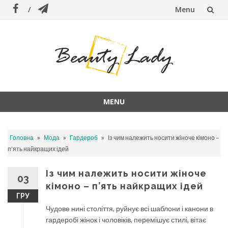
Menu
Skip
to
content
MENU
Skip
to
»
»
»
Головна
Мода
Гардероб
Із чим належить носити жіноче кімоно –
content
п’ять найкращих ідей
Із чим належить носити жіноче
03
кімоно – п’ять найкращих ідей
ГРУ
Чудове нині століття, руйнує всі шаблони і канони в
гардеробі жінок і чоловіків, перемішує стилі, вітає