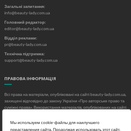
Загальні запитання:
info@beauty-lady.com.ua
Головний редактор:
editor@beauty-lady.com.ua
Відділ реклами:
pr@beauty-lady.com.ua
Технічна підтримка:
support@beauty-lady.com.ua
ПРАВОВА ІНФОРМАЦІЯ
Всі права на матеріали, опубліковані на сайті beauty-lady.com.ua,
захищені відповідно до закону України «Про авторське право та
суміжні права». Використання матеріалів, опублікованих на сайті
beauty-lady.com.ua без письмового дозволу редакції не
допускається.
Мы используем cookie-файлы для наилучшего
представления сайта. Продолжая использовать этот сайт,