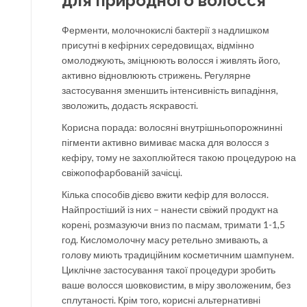
для природного волосся
Ферменти, молочнокислі бактерії з надлишком
присутні в кефірних середовищах, відмінно
омолоджують, зміцнюють волосся і живлять його,
активно відновлюють стрижень. Регулярне
застосування зменшить інтенсивність випадіння,
зволожить, додасть яскравості.
Корисна порада: волосяні внутрішньопорожнинні
пігменти активно вимиває маска для волосся з
кефіру, тому не захоплюйтеся такою процедурою на
свіжопофарбованій зачісці.
Кілька способів дієво вжити кефір для волосся.
Найпростіший із них – нанести свіжий продукт на
корені, розмазуючи вниз по пасмам, тримати 1-1,5
год. Кисломолочну масу ретельно змивають, а
голову миють традиційним косметичним шампунем.
Циклічне застосування такої процедури зробить
ваше волосся шовковистим, в міру зволоженим, без
сплутаності. Крім того, корисні альтернативні