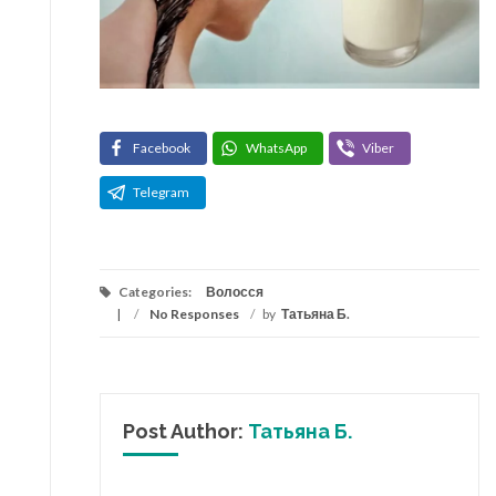
Facebook
WhatsApp
Viber
Telegram
Categories:
Волосся
/
No Responses
/
by
Татьяна Б.
Post Author:
Татьяна Б.