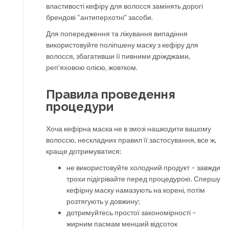
властивості кефіру для волосся замінять дорогі
брендові “антиперхотні” засоби.
Для попередження та лікування випадіння
використовуйте поліпшену маску з кефіру для
волосся, збагативши її пивними дріжджами,
реп’яховою олією, жовтком.
Правила проведення
процедури
Хоча кефірна маска не в змозі нашкодити вашому
волоссю, нескладних правил її застосування, все ж,
краще дотримуватися:
не використовуйте холодний продукт – завжди
трохи підігрівайте перед процедурою. Спершу
кефірну маску намазують на корені, потім
розтягують у довжину;
дотримуйтесь простої закономірності –
жирним пасмам менший відсоток