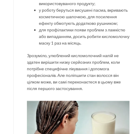
використовуваного продукту;
у роботу беруться висушені пасма, вкривають
косметичною шапочкою, для посилення
ефекту обмотують додатково рушником;
для профілактики появи проблем з ламкістю
або випаданням, досить робити кисломолочну
маску 1 раз на місяць.
Зрозуміло, улюблений кисломолочний напій не
здатен вирішити низку серйозних проблем, коли
потрібне специфічне лікування і допомога
професіоналів. Але поліпшити стан волосся він
цілком може, ви самі переконаєтеся в цьому вже
після першого застосування.