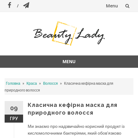
Menu
Skip
to
content
MENU
Skip
to
»
»
»
Головна
Краса
Волосся
Класична кефірна маска для
content
природного волосся
Класична кефірна маска для
09
природного волосся
ГРУ
Ми знаємо про надзвичайно корисний продукт із
кисломолочними бактеріями, який обов’язково