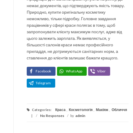
немає документів, що підтверджують якість товару.
Природно, купити оригінальну косметику
неможливо, тільки підробку. Головне завдання
працівників у сфері краси полягає в тому, щоб
запропонувати клієнту максимум послуг, адже від
цього залежить зарплата. Як виявляється, у
більшості салонів краси немає професійного
приладдя, не дотримуються санітарних норм, а
ставлення до клієнтів залишає бажати кращого.
Facebook
WhatsApp
Viber
Telegram
Categories:
Краса
,
Косметологія
,
Макіяж
,
Обличчя
/
No Responses
/
by
admin