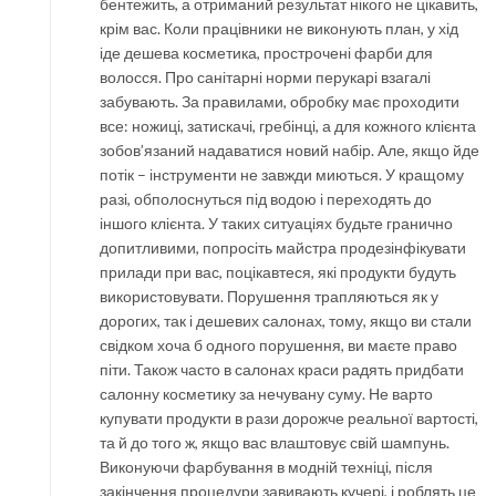
бентежить, а отриманий результат нікого не цікавить,
крім вас. Коли працівники не виконують план, у хід
іде дешева косметика, прострочені фарби для
волосся. Про санітарні норми перукарі взагалі
забувають. За правилами, обробку має проходити
все: ножиці, затискачі, гребінці, а для кожного клієнта
зобов’язаний надаватися новий набір. Але, якщо йде
потік – інструменти не завжди миються. У кращому
разі, обполоснуться під водою і переходять до
іншого клієнта. У таких ситуаціях будьте гранично
допитливими, попросіть майстра продезінфікувати
прилади при вас, поцікавтеся, які продукти будуть
використовувати. Порушення трапляються як у
дорогих, так і дешевих салонах, тому, якщо ви стали
свідком хоча б одного порушення, ви маєте право
піти. Також часто в салонах краси радять придбати
салонну косметику за нечувану суму. Не варто
купувати продукти в рази дорожче реальної вартості,
та й до того ж, якщо вас влаштовує свій шампунь.
Виконуючи фарбування в модній техніці, після
закінчення процедури завивають кучері, і роблять це