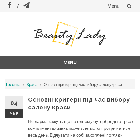
Menu
Skip
to
content
MENU
Skip
to
»
»
Головна
Краса
Основні критерії під час вибору салону краси
content
Основні критерії під час вибору
04
салону краси
ЧЕР
Не дарма кажуть, що на одному бутерброді та трьох
компліментах жінка може з легкістю протриматися
весь день. Відчувати на собі захоплені погляди