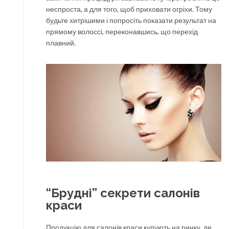
неспроста, а для того, щоб приховати огріхи. Тому
будьте хитрішими і попросіть показати результат на
прямому волоссі, переконавшись, що перехід
плавний.
“Брудні” секрети салонів
краси
Продукцію для салонів краси купують на ринку, де