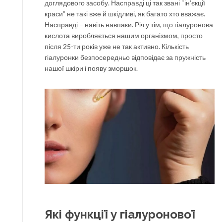
доглядового засобу. Насправді ці так звані “ін’єкції
краси” не такі вже й шкідливі, як багато хто вважає.
Насправді – навіть навпаки. Річ у тім, що гіалуронова
кислота виробляється нашим організмом, просто
після 25-ти років уже не так активно. Кількість
гіалуронки безпосередньо відповідає за пружність
нашої шкіри і появу зморшок.
Які функції у гіалуронової