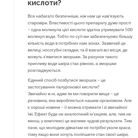
кислоти?
Все набагато безпечніше, ніж нам це нав’язують
старовіри. Властивості цього препарату дуже прості
– одна молекула цієї кислоти здатна утримувати 500
молекул води. Тобто по суті ми забезпечуємо більшу
кількість води в потрібних нам зонах. Зазвичай це
вилиці, носогубні складки, та й взагалі всі місця, де
можуть з’явитися зморшки. За рахунок такого
припливу води шкіра стає рівною, а зморшки
розгладжуються.
Єдиний спосіб позбутися зморшок – це
застосування гіалуронової кислоти?
Звичайно ж ні, адже як ми говорили вище – це
речовина, яка виробляється нашим організмом. Але
є хороші новини – її можна отримати і зі звичайної
їжі. Ефект буде не аналогічний ін’єкціям, але, тим не
менш, у комплексі це матиме чудові результати. Тим
паче, що молодим дівчатам не потрібні уколи краси,
тому якщо вони хочуть поліпшити стан своєї шкіри,