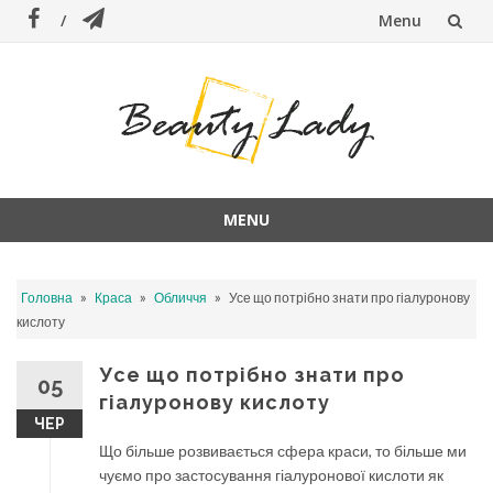
Menu
Skip
to
content
MENU
Skip
to
»
»
»
Головна
Краса
Обличчя
Усе що потрібно знати про гіалуронову
content
кислоту
Усе що потрібно знати про
05
гіалуронову кислоту
ЧЕР
Що більше розвивається сфера краси, то більше ми
чуємо про застосування гіалуронової кислоти як