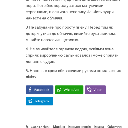
пори. Потрібно користуватися матуючими
серветками, після чого невелику кількість пудри
нанести на обличчя.
3 Не забувайте про просту гігієну. Перед тим як
доторкнутися до обличчя, вимийте руки з милом,
міняйте наволочки щотижня.
4. Не вмивайтеся гарячою водою, оскільки вона
сприяє виробленню сальних залоз і може сприяти
лопанню судин.
5. Наносьте крем вбиваючими рухами по масажних
лініях.
Facebook
WhatsApp
Viber
Telegram
Categories:
Макіяж
,
Косметологія
,
Краса
,
Обличчя