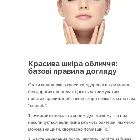
Красива шкіра обличчя:
базові правила догляду
Стати володаркою красивої, здорової шкіри можна
без дорогих процедур. Досить дотримуватися
простих правил, щоб зовсім скоро личко сказало вам
“спасибі”.
1. очищайте пензлі та спонжі для макіяжу. На них
накопичується величезна кількість бактерій, які легко
можна знищити, своєчасно помивши їх.
2. Часте нанесення пудри шкодить шкірі та забиває