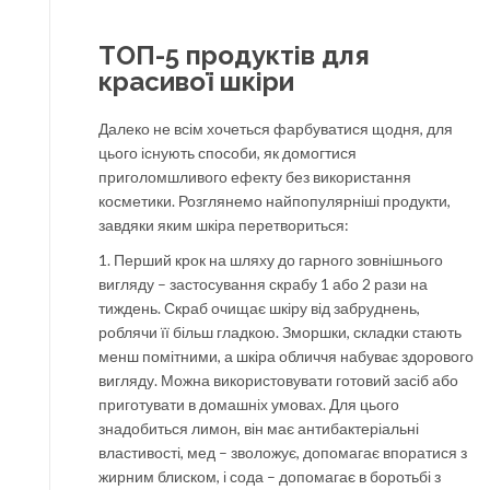
ТОП-5 продуктів для
красивої шкіри
Далеко не всім хочеться фарбуватися щодня, для
цього існують способи, як домогтися
приголомшливого ефекту без використання
косметики. Розглянемо найпопулярніші продукти,
завдяки яким шкіра перетвориться:
1. Перший крок на шляху до гарного зовнішнього
вигляду – застосування скрабу 1 або 2 рази на
тиждень. Скраб очищає шкіру від забруднень,
роблячи її більш гладкою. Зморшки, складки стають
менш помітними, а шкіра обличчя набуває здорового
вигляду. Можна використовувати готовий засіб або
приготувати в домашніх умовах. Для цього
знадобиться лимон, він має антибактеріальні
властивості, мед – зволожує, допомагає впоратися з
жирним блиском, і сода – допомагає в боротьбі з