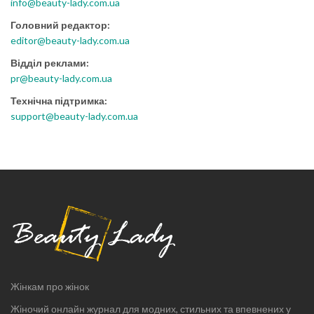
info@beauty-lady.com.ua
Головний редактор:
editor@beauty-lady.com.ua
Відділ реклами:
pr@beauty-lady.com.ua
Технічна підтримка:
support@beauty-lady.com.ua
Жінкам про жінок
Жіночий онлайн журнал для модних, стильних та впевнених у