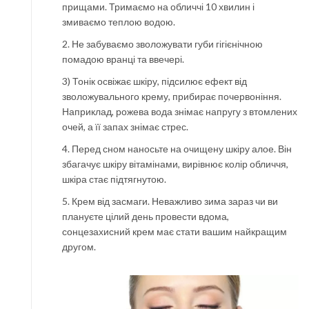
прищами. Тримаємо на обличчі 10 хвилин і
змиваємо теплою водою.
2. Не забуваємо зволожувати губи гігієнічною
помадою вранці та ввечері.
3) Тонік освіжає шкіру, підсилює ефект від
зволожувального крему, прибирає почервоніння.
Наприклад, рожева вода знімає напругу з втомлених
очей, а її запах знімає стрес.
4. Перед сном наносьте на очищену шкіру алое. Він
збагачує шкіру вітамінами, вирівнює колір обличчя,
шкіра стає підтягнутою.
5. Крем від засмаги. Неважливо зима зараз чи ви
плануєте цілий день провести вдома,
сонцезахисний крем має стати вашим найкращим
другом.