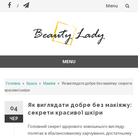
Menu
Skip
to
content
MENU
Skip
to
»
»
»
Головна
Краса
Макіяж
Як виглядати добре без макіяжу: секрети
content
красивої шкіри
Як виглядати добре без макіяжу:
04
секрети красивої шкіри
ЧЕР
Головний секрет здорового зовнішнього вигляду
полягає в збалансованому харчуванні, достатньому