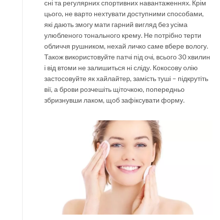
сні та регулярних спортивних навантаженнях. Крім
цього, не варто нехтувати доступними способами,
які дають змогу мати гарний вигляд без усіма
улюбленого тонального крему. Не потрібно терти
обличчя рушником, нехай личко саме вбере вологу.
Також використовуйте патчі під очі, всього 30 хвилин
і від втоми не залишиться ні сліду. Кокосову олію
застосовуйте як хайлайтер, замість туші – підкрутіть
вії, а брови розчешіть щіточкою, попередньо
збризнувши лаком, щоб зафіксувати форму.