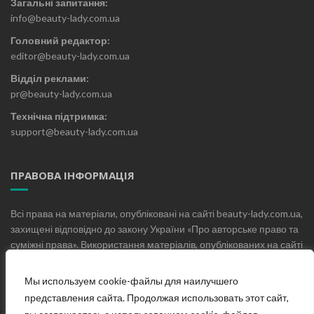
Загальні запитання:
info@beauty-lady.com.ua
Головний редактор:
editor@beauty-lady.com.ua
Відділ реклами:
pr@beauty-lady.com.ua
Технічна підтримка:
support@beauty-lady.com.ua
ПРАВОВА ІНФОРМАЦІЯ
Всі права на матеріали, опубліковані на сайті beauty-lady.com.ua,
захищені відповідно до закону України «Про авторське право та
суміжні права». Використання матеріалів, опублікованих на сайті
beauty-lady.com.ua без письмового дозволу редакції не
допускається.
Мы используем cookie-файлы для наилучшего
представления сайта. Продолжая использовать этот сайт,