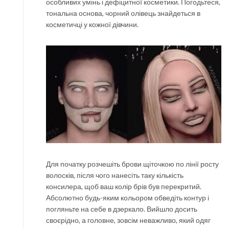
особливих умінь і дефіцитної косметики. Погодьтеся,
тональна основа, чорний олівець знайдеться в
косметичці у кожної дівчини.
Для початку розчешіть брови щіточкою по лінії росту
волосків, після чого нанесіть таку кількість
консилера, щоб ваш колір брів був перекритий.
Абсолютно будь-яким кольором обведіть контур і
погляньте на себе в дзеркало. Вийшло досить
своєрідно, а головне, зовсім неважливо, який одяг