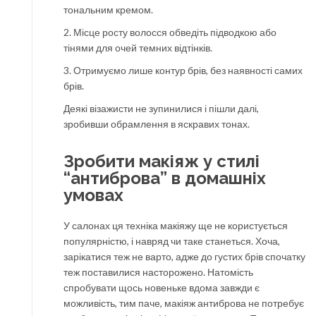
тональним кремом.
2. Місце росту волосся обведіть підводкою або
тінями для очей темних відтінків.
3. Отримуємо лише контур брів, без наявності самих
брів.
Деякі візажисти не зупинилися і пішли далі,
зробивши обрамлення в яскравих тонах.
Зробити макіяж у стилі
“антиброва” в домашніх
умовах
У салонах ця техніка макіяжу ще не користується
популярністю, і навряд чи таке станеться. Хоча,
зарікатися теж не варто, адже до густих брів спочатку
теж поставилися насторожено. Натомість
спробувати щось новеньке вдома завжди є
можливість, тим паче, макіяж антиброва не потребує