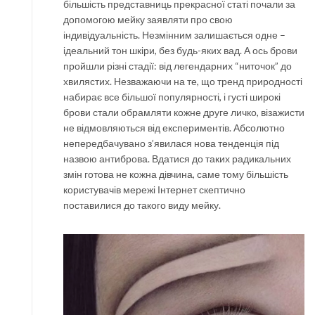
більшість представниць прекрасної статі почали за
допомогою мейку заявляти про свою
індивідуальність. Незмінним залишається одне –
ідеальний тон шкіри, без будь-яких вад. А ось брови
пройшли різні стадії: від легендарних “ниточок” до
хвилястих. Незважаючи на те, що тренд природності
набирає все більшої популярності, і густі широкі
брови стали обрамляти кожне друге личко, візажисти
не відмовляються від експериментів. Абсолютно
непередбачувано з’явилася нова тенденція під
назвою антиброва. Вдатися до таких радикальних
змін готова не кожна дівчина, саме тому більшість
користувачів мережі Інтернет скептично
поставилися до такого виду мейку.