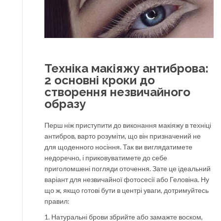
Техніка макіяжу антиброва:
2 основні кроки до
створення незвичайного
образу
Перш ніж приступити до виконання макіяжу в техніці
антибров, варто розуміти, що він призначений не
для щоденного носіння. Так ви виглядатимете
недоречно, і приковуватимете до себе
приголомшені погляди оточення. Зате це ідеальний
варіант для незвичайної фотосесії або Геловіна. Ну
що ж, якщо готові бути в центрі уваги, дотримуйтесь
правил:
1. Натуральні брови збрийте або замажте воском,