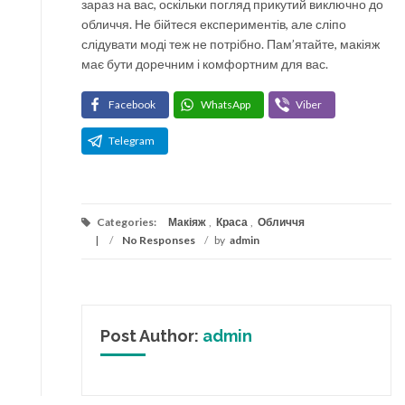
зараз на вас, оскільки погляд прикутий виключно до
обличчя. Не бійтеся експериментів, але сліпо
слідувати моді теж не потрібно. Пам’ятайте, макіяж
має бути доречним і комфортним для вас.
Facebook
WhatsApp
Viber
Telegram
Categories:
Макіяж
,
Краса
,
Обличчя
/
No Responses
/
by
admin
Post Author:
admin