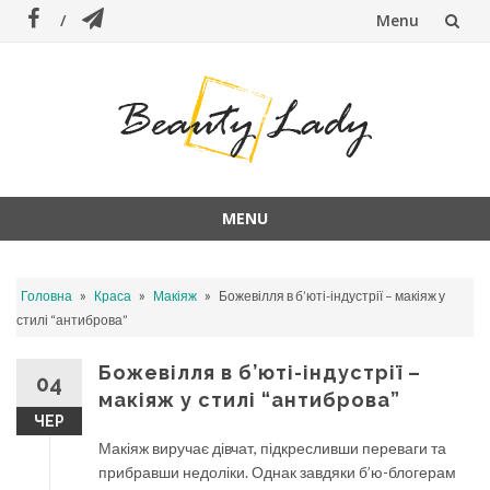
Menu
Skip
to
content
MENU
Skip
to
»
»
»
Головна
Краса
Макіяж
Божевілля в б’юті-індустрії – макіяж у
content
стилі “антиброва”
Божевілля в б’юті-індустрії –
04
макіяж у стилі “антиброва”
ЧЕР
Макіяж виручає дівчат, підкресливши переваги та
прибравши недоліки. Однак завдяки б’ю-блогерам