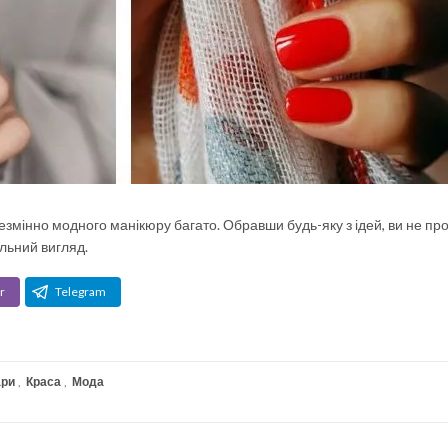
 незмінно модного манікюру багато. Обравши будь-яку з ідей, ви не про
льний вигляд.
r
Telegram
ари
,
Краса
,
Мода