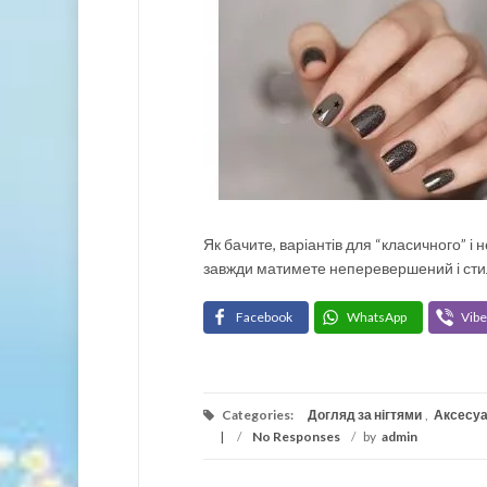
Як бачите, варіантів для “класичного” і
завжди матимете неперевершений і сти
Facebook
WhatsApp
Vibe
Categories:
Догляд за нігтями
,
Аксесу
/
No Responses
/
by
admin