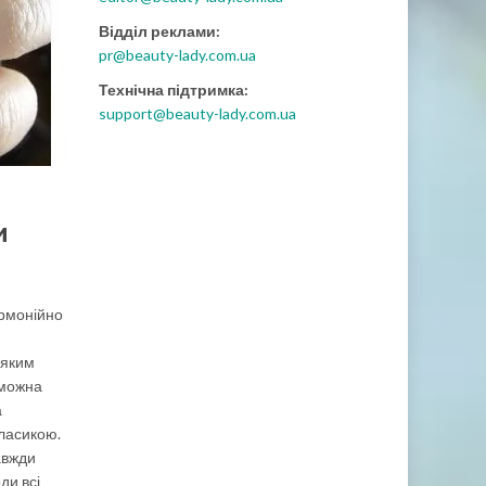
Відділ реклами:
pr@beauty-lady.com.ua
Технічна підтримка:
support@beauty-lady.com.ua
и
гармонійно
 яким
 можна
а
класикою.
авжди
ди всі