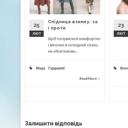
евільний
 трепетом
...
Спідниця взимку: за
25
23
і проти
ЛЮТ
ЛЮТ
Щоб почуватися комфортно
і жіночно в холодний сезон,
ad More
не обов'язково...
Мода
,
Гардероб
Вол
Read More
Залишити відповідь