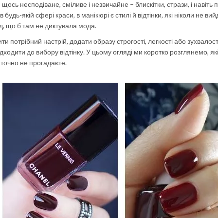
сь несподіване, сміливе і незвичайне – блискітки, стрази, і навіть пі
в будь-якій сфері краси, в манікюрі є стилі й відтінки, які ніколи не вий
, що б там не диктувала мода.
рити потрібний настрій, додати образу строгості, легкості або зухвалос
дходити до вибору відтінку. У цьому огляді ми коротко розглянемо, як
 точно не прогадаєте.