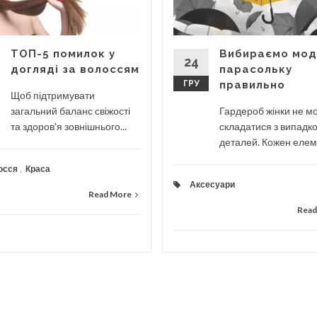
ТОП-5 помилок у
Вибираємо мод
24
догляді за волоссям
парасольку
ГРУ
правильно
Щоб підтримувати
загальний баланс свіжості
Гардероб жінки не м
та здоров'я зовнішнього...
складатися з випадк
деталей. Кожен елеме
осся
,
Краса
Аксесуари
Read More
Read