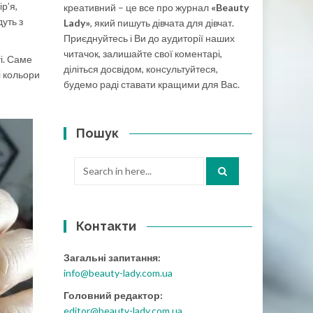
р’я,
креативний – це все про журнал
«Beauty
дуть з
Lady»
, який пишуть дівчата для дівчат.
Приєднуйтесь і Ви до аудиторії наших
читачок, залишайте свої коментарі,
ті. Саме
діліться досвідом, консультуйтеся,
і кольори
будемо раді ставати кращими для Вас.
Пошук
Search
for:
Контакти
Загальні запитання:
info@beauty-lady.com.ua
Головний редактор:
editor@beauty-lady.com.ua