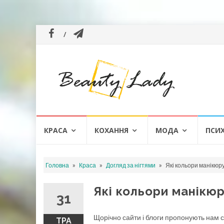
Skip
КРАСА
КОХАННЯ
МОДА
ПСИ
to
content
»
»
»
Головна
Краса
Догляд за нігтями
Які кольори манікюру
Які кольори манікюр
31
Щорічно сайти і блоги пропонують нам с
ТРА