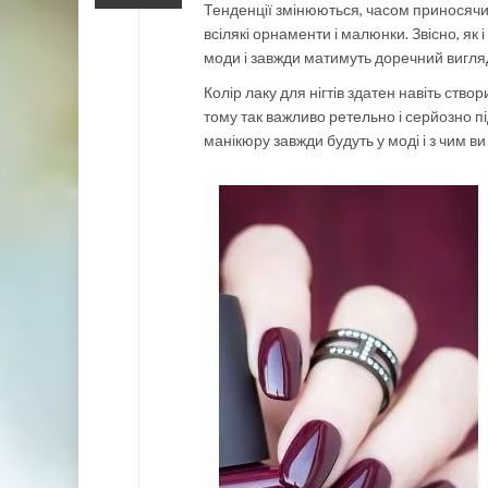
Тенденції змінюються, часом приносячи що
всілякі орнаменти і малюнки. Звісно, як і 
моди і завжди матимуть доречний вигляд
Колір лаку для нігтів здатен навіть ство
тому так важливо ретельно і серйозно пі
манікюру завжди будуть у моді і з чим ви