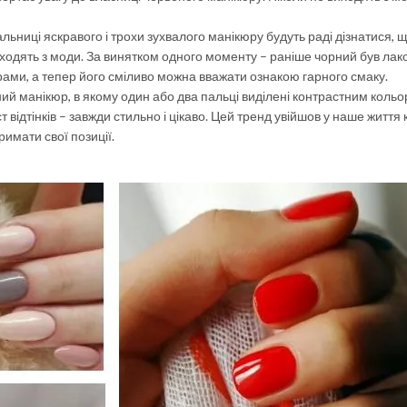
ьниці яскравого і трохи зухвалого манікюру будуть раді дізнатися, 
 виходять з моди. За винятком одного моменту – раніше чорний був лак
ами, а тепер його сміливо можна вважати ознакою гарного смаку.
й манікюр, в якому один або два пальці виділені контрастним кольо
 відтінків – завжди стильно і цікаво. Цей тренд увійшов у наше життя 
римати свої позиції.