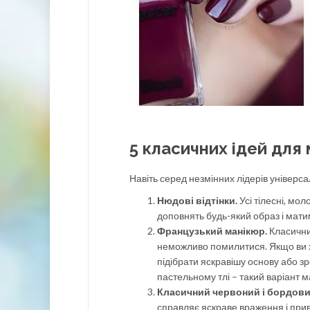
5 класичних ідей для 
Навіть серед незмінних лідерів універса
Нюдові відтінки.
Усі тілесні, мол
доповнять будь-який образ і мати
Французький манікюр.
Класичний
неможливо помилитися. Якщо ви х
підібрати яскравішу основу або з
пастельному тлі – такий варіант 
Класичний червоний і бордови
справляє яскраве враження і прив