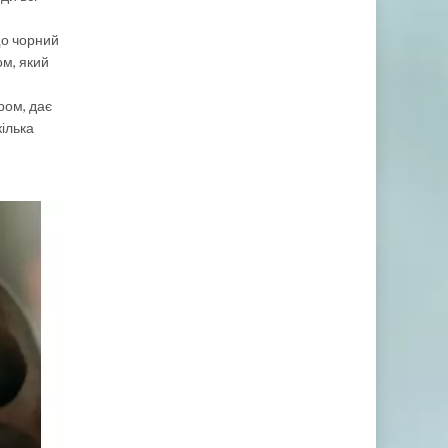
що чорний
ом, який
ром, дає
кілька