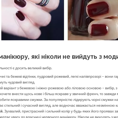
манікюру, які ніколи не вийдуть з мод
льності є досить великий вибір.
очні та бежеві відтінки, пудровий рожевий, легкі напівпрозорі – вони 
муть чудовий вигляд.
 варіант з бежевою і ніжно-рожевою або ліловою основою – вибір, з
очете внести щось нове і більш яскраве у звичний френч, то завжди
робити яскравими смужки. За популярністю лідирують чорні смужки н
має стильний і сучасний вигляд, але водночас вважається незмінною 
й.
Зухвалий, пристрасний і сильний колір у будь-яких його проявах з
ертає увагу до власниці червоного манікюру. Ніколи не виходять з мо