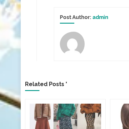
Post Author:
admin
Related Posts '
тях:
нду