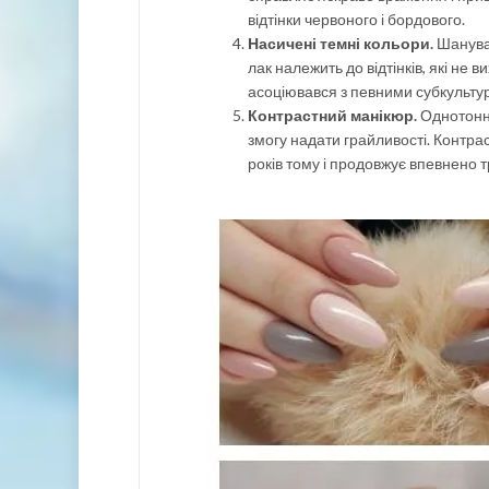
відтінки червоного і бордового.
Насичені темні кольори.
Шанувал
лак належить до відтінків, які не
асоціювався з певними субкультур
Контрастний манікюр.
Однотонни
змогу надати грайливості. Контраст
років тому і продовжує впевнено т