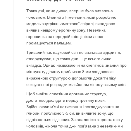
Точка джі, як не дивно, вперше була виявлена
чоловіком. Вчений з Німеччини, який розробляє
модель внутрішньоматкової спіралі, випадково
виявив невідому ерогенну зону. Невелика
горошинка на передній стінці піхви легко
промацується пальцем.
Тривалий час науковий світ не визнавав відкриття,
стверджуючи, що точка джи – це всього лише
вигадка. Однак, незважаючи на скептиків, знання про
мішкувату ділянку приблизно 8 мм завдовжки з
вираженою структурою допомогли досягти піку
сексуальної розрядки мільйонам жінок у всьому світі.
Щоб знайти сплетіння ерогенних структур,
достатньо дослідити першу третину піхви.
Здійснюючи м’які натискання і погладжування на
глибині приблизно 3-5 см, ви виявите зону, що
відрізняється від інших. За аналогією з простатою у
чоловіків, жіноча точка джи пов’язана з невеликими