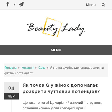
Menu
Skip
to
content
MENU
Skip
to
»
»
»
Головна
Кохання
Секс
Як точка G у жінок допомагає розкрити
content
чуттєвий потенціал?
Як точка G у жінок допомагає
04
розкрити чуттєвий потенціал?
ЧЕР
Що таке точка g? Це чарівний жіночий інструмент,
потайний ключик у світ солодких мрій і