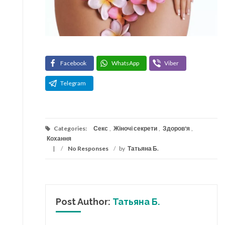
Facebook
WhatsApp
Viber
Telegram
Categories:
Секс
,
Жіночі секрети
,
Здоров'я
,
Кохання
/
No Responses
/
by
Татьяна Б.
Post Author:
Татьяна Б.