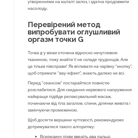
утвореннями на кшталт залоз, і здатна продовжити
насолоду.
Перевірений метод
випробувати оглушливий
оргазм точки G
Точка g у жінки оточена відносно нечутливою
тканиною, тому знайти її не складе труднощів. Але
це тільки півсправи! Як впливати на чарівну “кнопку”,
щоб отримати “вау-ефект”, знають далеко не всі.
Перед “сеансом” постарайтеся повністю
розслабитися. Для скидання нервового напруження
найкраще підійде релаксувальний масаж,
починаючи від тіла загалом, спини, ділянки живота і
закінчуючи промежиною.
Щоб досягти вершини чуттєвості, рекомендуємо
дотримуватися такого алгоритму:
Всередину піхви введіть два пальці,