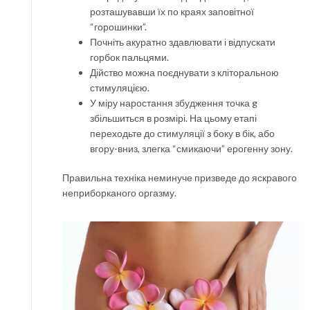
розташувавши їх по краях заповітної
“горошинки”.
Почніть акуратно здавлювати і відпускати
горбок пальцями.
Дійство можна поєднувати з кліторальною
стимуляцією.
У міру наростання збудження точка g
збільшиться в розмірі. На цьому етапі
переходьте до стимуляції з боку в бік, або
вгору-вниз, злегка “смикаючи” ерогенну зону.
Правильна техніка неминуче призведе до яскравого
неприборканого оргазму.