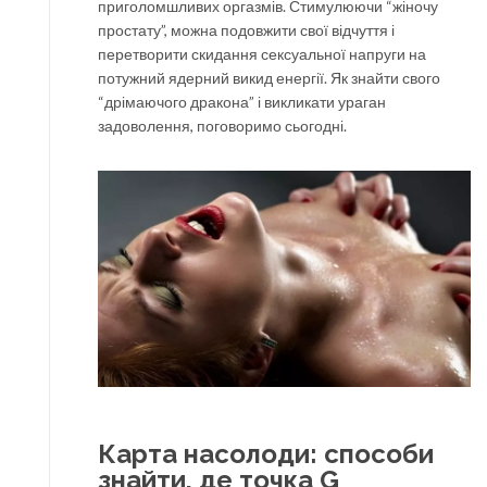
приголомшливих оргазмів. Стимулюючи “жіночу
простату”, можна подовжити свої відчуття і
перетворити скидання сексуальної напруги на
потужний ядерний викид енергії. Як знайти свого
“дрімаючого дракона” і викликати ураган
задоволення, поговоримо сьогодні.
Карта насолоди: способи
знайти, де точка G