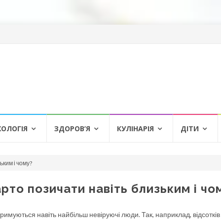
ХОЛОГІЯ
ЗДОРОВ’Я
КУЛІНАРІЯ
ДІТИ
ьким і чому?
арто позичати навіть близьким і чо
римуються навіть найбільш невіруючі люди. Так, наприклад, відсотків