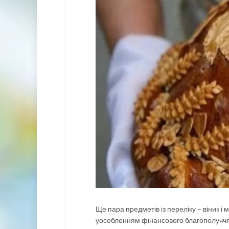
Ще пара предметів із переліку – віник 
уособленням фінансового благополуччя. 