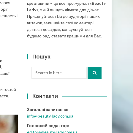
велося
креативний – це все про журнал
«Beauty
оріг
Lady»
, який пишуть дівчата для дівчат.
нещасть і
Приєднуйтесь і Ви до аудиторії наших
читачок, залишайте свої коментарі,
діліться досвідом, консультуйтеся,
будемо раді ставати кращими для Вас.
Пошук
ки
,
Search
 вашої
for:
ти гостей
Контакти
астя.
Загальні запитання:
info@beauty-lady.com.ua
Головний редактор:
editor@beauty-lady.com.ua