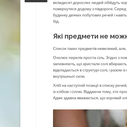
вісімдесят дорослих людей обійдуть чо
повернутися додому з півдороги. Серед 
будинку деяких побутових речей і навіть
бід.
Які предмети не мож
Список таких предметів невеликий, але, 
Очолює перелік проста сіль. Згідно з по
запевняють, що кристали солі вбирають у
відкладається в структурі солі, і разом і
внутрішньої сили.
Хліб на наступній позиції в списку речей
із хлібом і сіллю. Віддаючи тому, хто пр
Адже здавна вважається, що коровай хліб