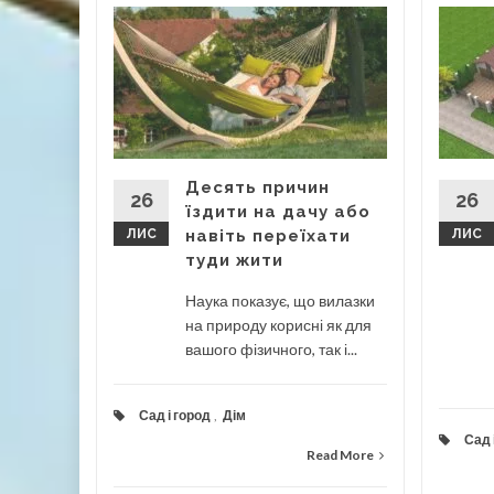
, які
і
бом
.
Десять причин
...
26
26
їздити на дачу або
ЛИС
навіть переїхати
ЛИС
туди жити
а
Наука показує, що вилазки
ad More
на природу корисні як для
вашого фізичного, так і...
Сад і город
,
Дім
Сад 
Read More