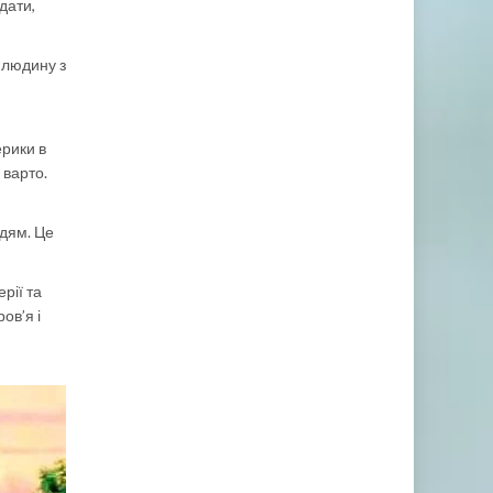
дати,
 людину з
ерики в
 варто.
юдям. Це
рії та
ов’я і