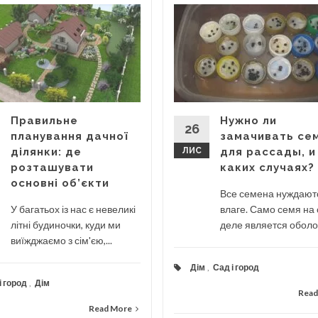
Правильне
Нужно ли
26
планування дачної
замачивать се
ділянки: де
ЛИС
для рассады, и
розташувати
каких случаях?
основні об’єкти
Все семена нуждают
У багатьох із нас є невеликі
влаге. Само семя на
літні будиночки, куди ми
деле является оболоч
виїжджаємо з сім'єю,...
Дім
,
Сад і город
і город
,
Дім
Read
Read More