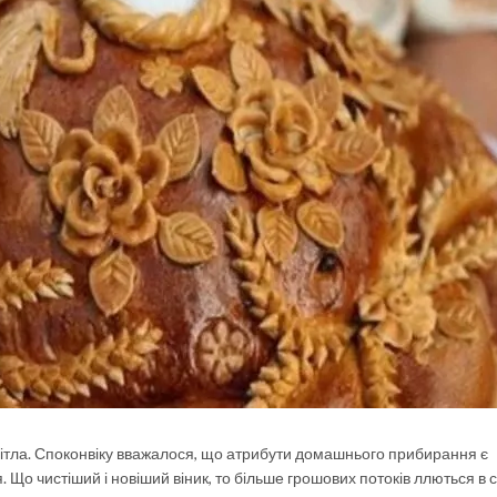
і мітла. Споконвіку вважалося, що атрибути домашнього прибирання є
Що чистіший і новіший віник, то більше грошових потоків ллються в с