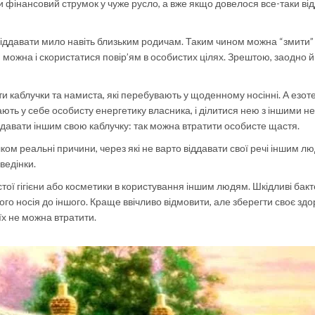
фінансовий струмок у чуже русло, а вже якщо довелося все-таки від
іддавати мило навіть близьким родичам. Таким чином можна “змити”
 можна і скористатися повір’ям в особистих цілях. Зрештою, заодно й
 каблучки та намиста, які перебувають у щоденному носінні. А езот
ють у себе особисту енергетику власника, і ділитися нею з іншими не
а давати іншим свою каблучку: так можна втратити особисте щастя.
лком реальні причини, через які не варто віддавати свої речі іншим л
оведінки.
ої гігієни або косметики в користування іншим людям. Шкідливі бакте
ого носія до іншого. Краще ввічливо відмовити, але зберегти своє здор
їх не можна втратити.