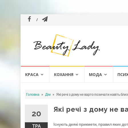
Skip
КРАСА
КОХАННЯ
МОДА
ПСИ
to
content
»
»
Головна
Дім
Які речі з дому не варто позичати навіть близ
Які речі з дому не в
20
Існують деякі прикмети, правил яких дот
ТРА