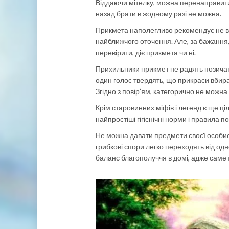
Віддаючи мітелку, можна перенаправити 
назад брати в жодному разі не можна.
Прикмета наполегливо рекомендує не в
найближчого оточення. Але, за бажання,
перевірити, діє прикмета чи ні.
Прихильники прикмет не радять позичати
один голос твердять, що прикраси вбира
Згідно з повір’ям, категорично не можн
Крім старовинних міфів і легенд є ще ці
найпростіші гігієнічні норми і правила п
Не можна давати предмети своєї особист
грибкові спори легко переходять від одн
баланс благополуччя в домі, адже саме 