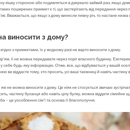
рну кішку стороною або подивляться в дзеркало зайвий раз, якщо до
таких поширених прикмет є ті, що застерігають від передання через п
 їжі. Вважається, що якщо з дому винесли певну річ, то настане низка 
на виносити з дому?
згідно з прикметами, їх у жодному разі не варто виносити з дому.
вір’ям, її не можна передавати через поріг власного будинку. Езотери
 себе будь-яку інформацію. Отже, все, що відбувається у вашій оселі
з нею ви віддасте тому, хто просить, усі ваші таємниці й навіть частину
, які не можна виносити з дому. Це ніяк не стосується звичаю зустріча
осить, частину буханця або навіть цілу булку, можна віддати сімейне щ
а – це уособлення сім’ї та основа її благополуччя.