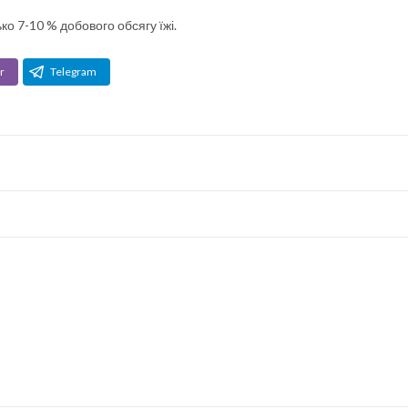
ко 7-10 % добового обсягу їжі.
r
Telegram