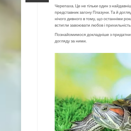
Черепаха. Це не тільки один з найдавн
представник загону Плазуни. Та й догл
нічого дивного в тому, що останніми ро
встигли завоювати любов і прихильність 
Познайомимося докладніше з придатним
догляду за ними.