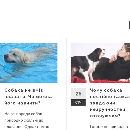
Собака не вміє
Чому собака
26
плавати. Чи можна
постійно гавкає
його навчити?
СІЧ
завдаючи
незручностей
Не всі породи собак
оточуючим?
природно схильні до
плавання. Однак немає
Гавкіт - це природна