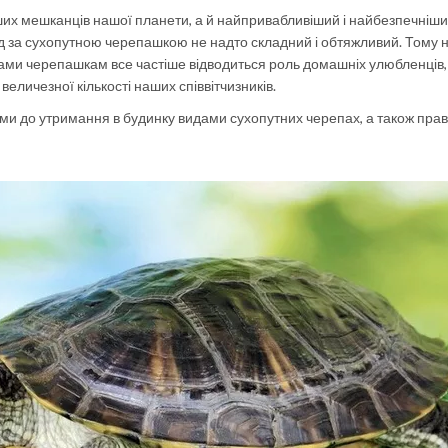
іших мешканців нашої планети, а й найпривабливіший і найбезпечніш
яд за сухопутною черепашкою не надто складний і обтяжливий. Тому 
ками черепашкам все частіше відводиться роль домашніх улюбленців, 
величезної кількості наших співвітчизників.
и до утримання в будинку видами сухопутних черепах, а також пра