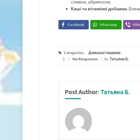
сливою, абрикосом.
Каші та вітамінні добавки.
Близь
Facebook
WhatsApp
Vibe
Categories:
Домашні тварини
/
No Responses
/
by
Татьяна Б.
Post Author:
Татьяна Б.