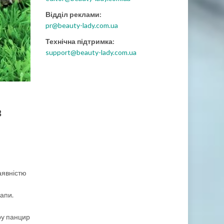
Відділ реклами:
pr@beauty-lady.com.ua
Технічна підтримка:
support@beauty-lady.com.ua
в
аявністю
апи.
ру панцир