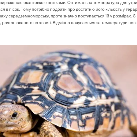
 вираженою окантовкою щитками. Оптимальна температура для утр
ся в пісок. Тому потрібно подбати про достатню його кількість у терар
аху середземноморську, проте значно поступається їй у розмірах. Є
розташованого на хвості. Відмінно почувається за температури пові