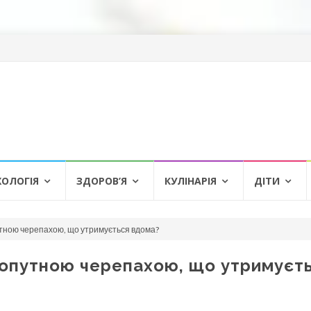
ХОЛОГІЯ
ЗДОРОВ’Я
КУЛІНАРІЯ
ДІТИ
утною черепахою, що утримується вдома?
хопутною черепахою, що утримуєт