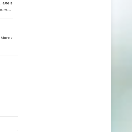
, але в
оже...
 More