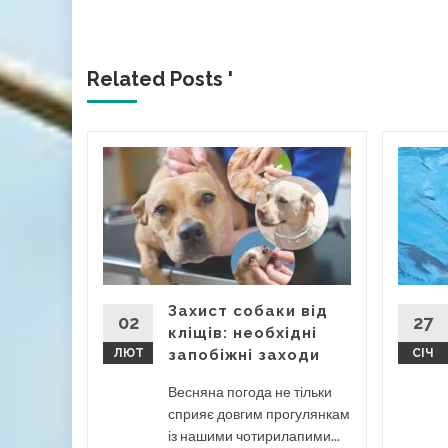
Related Posts '
ас –
породи
орода. У
ни
Захист собаки від
02
27
кліщів: необхідні
ЛЮТ
запобіжні заходи
СІЧ
Весняна погода не тільки
сприяє довгим прогулянкам
із нашими чотирилапими...
ad More