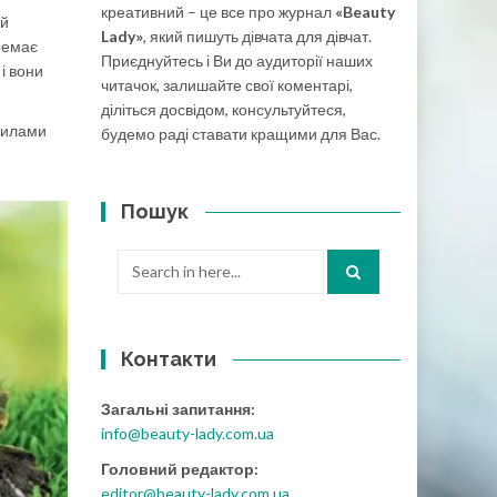
креативний – це все про журнал
«Beauty
ий
Lady»
, який пишуть дівчата для дівчат.
немає
Приєднуйтесь і Ви до аудиторії наших
і вони
читачок, залишайте свої коментарі,
діліться досвідом, консультуйтеся,
вилами
будемо раді ставати кращими для Вас.
Пошук
Search
for:
Контакти
Загальні запитання:
info@beauty-lady.com.ua
Головний редактор:
editor@beauty-lady.com.ua