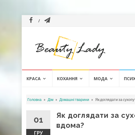
Skip
КРАСА
КОХАННЯ
МОДА
ПСИ
to
content
»
»
»
Головна
Дім
Домашні тварини
Як доглядати за сухоп
Як доглядати за су
01
вдома?
ГРУ