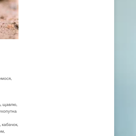
емося,
а, щавлю,
сухопутна
 кабачок,
ом,