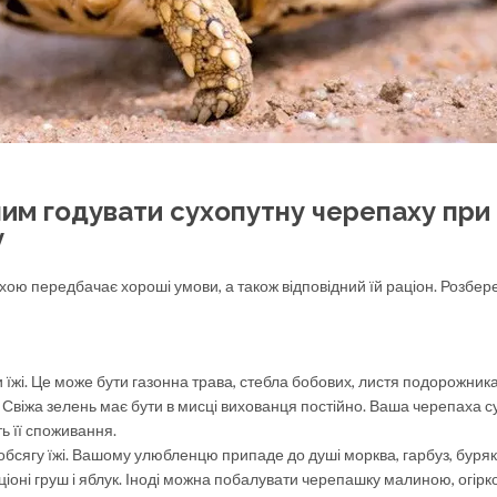
чим годувати сухопутну черепаху при
у
ою передбачає хороші умови, а також відповідний їй раціон. Розбер
їжі. Це може бути газонна трава, стебла бобових, листя подорожник
. Свіжа зелень має бути в мисці вихованця постійно. Ваша черепаха 
ть її споживання.
бсягу їжі. Вашому улюбленцю припаде до душі морква, гарбуз, буряк,
ціоні груш і яблук. Іноді можна побалувати черепашку малиною, огірк