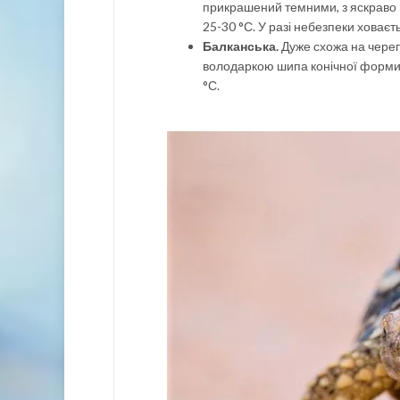
прикрашений темними, з яскраво
25-30 °С. У разі небезпеки ховаєть
Балканська.
Дуже схожа на череп
володаркою шипа конічної форми, 
°С.