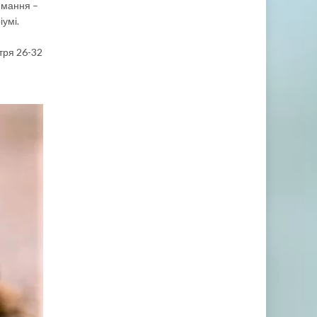
имання –
іумі.
тря 26-32