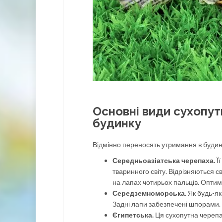
Основні види сухопут
будинку
Відмінно переносять утримання в будинк
Середньоазіатська черепаха.
Її
тваринного світу. Відрізняються 
на лапах чотирьох пальців. Оптим
Середземноморська.
Як будь-як
Задні лапи забезпечені шпорами. 
Єгипетська.
Ця сухопутна черепа