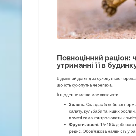
Повноцінний раціон: 
утриманні її в будинк
Відмінний догляд за сухопутною черепах
що їсть сухопутна черепаха.
Її щоденне меню має включати:
Зелень.
Складає ¾ добової норми 
салату, кульбаби та інших рослин
в змозі сама контролювати кількіс
Фрукти, овочі.
15-18% добового о
редис. Обов’язкова наявність у ра