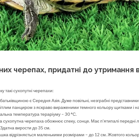
них черепах, придатні до утримання 
у такі сухопутні черепахи:
 батьківщиною є Середня Азія. Дуже повільні, незграбні представники
світлим панциром з яскраво вираженими темного кольору щитками і н
альна температура тераріуму – 30 °С.
а сухопутна черепаха обожнює спеку, сонце. Має п’ятипалі передні л
Здатна вирости до 35 см.
шка відрізняється маленькими розмірами – до 12 см. Жовтого кольо