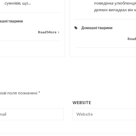
сумнівів, що...
поведінка улюбленця
деяких випадках він м
ашні тварини
Домашні тварини
Read More
Read
кові поля позначені
*
WEBSITE