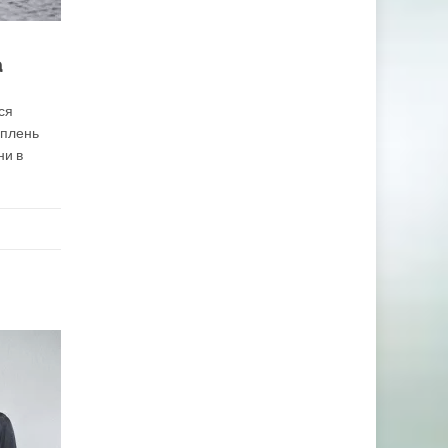
а
ся
оплень
ни в