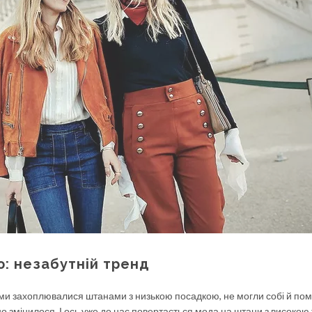
ю: незабутній тренд
 ми захоплювалися штанами з низькою посадкою, не могли собі й по
о змінилося. І ось уже до нас повертається мода на штани з високою т