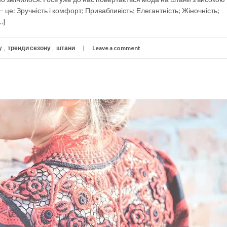
– це: Зручність і комфорт; Привабливість; Елегантність; Жіночність;
…]
у
,
тренди сезону
,
штани
Leave a comment