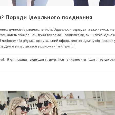
си? Поради ідеального поєднання
ених джинсів і зухвалих легінсів. Здавалося, здивувати вже неможлив
м, навіть прикрашені вони так само – заклепками, вишивкою, однак
 легінсами їх ріднить стягувальний ефект, але на відміну від перших 
и. Денім випускається в різноманітній гамі […]
ged:
б'юті-поради
,
види одягу
,
джеггінси
,
з чим носити
,
одяг
,
тренди се