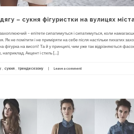
ягу – сукня фігуристки на вулицях міст
захоплюючий – епітети сипатимуться і сипатимуться, коли намагаєш
. Як не помітити і не приміряти на себе після настільки пихатих зах
 фігурка на висоті! Та й у принципі, чим уже так відрізняються фасо
, наприклад. Акцент і стиль […]
у
,
сукня
,
тренди сезону
Leave a comment