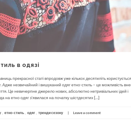
стиль в одязі
ниць прекрасної статі впродовж уже кількох десятиліть користуєтьс
му. Адже незвичайний і вишуканий одяг етно-стиль – це можливість вн
иття. Це невичерпне джерело нових, абсолютно нетривіальних ідей і
а на етно одяг з’явилася на початку шістдесятих […]
у
,
етно-стиль
,
одяг
,
тренди сезону
Leave a comment