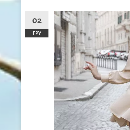
02
ГРУ