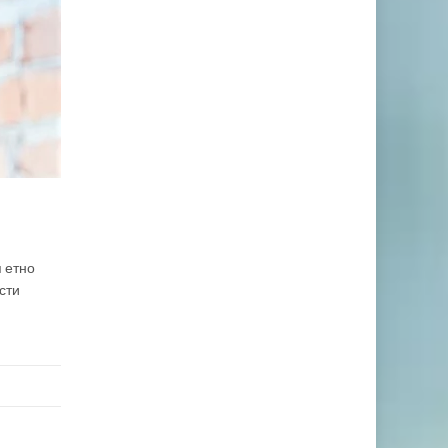
я етно
ести