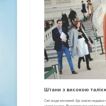
Штани з високою таліє
Світ моди мінливий. Ще зовсім недавно
нічого іншого. Як раптом все кардинальн