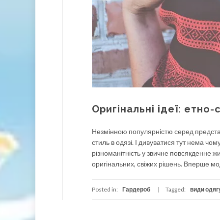
Оригінальні ідеї: етно-
Незмінною популярністю серед представ
стиль в одязі. І дивуватися тут нема чо
різноманітність у звичне повсякденне ж
оригінальних, свіжих рішень. Вперше мод
Posted in:
Гардероб
Tagged:
види одяг