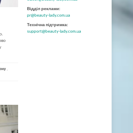
Відділ реклами:
pr@beauty-lady.com.ua
Технічна підтримка:
support@beauty-lady.com.ua
о.
ово
у
зону
,