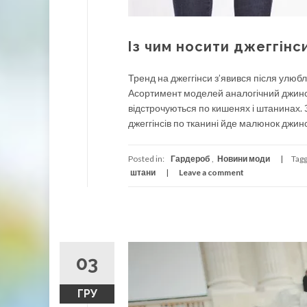
Із чим носити джеггін
Тренд на джеггінси з’явився після улюбл
Асортимент моделей аналогічний джинса
відстрочуються по кишенях і штанинах. З
джеггінсів по тканині йде малюнок джинс
Posted in:
Гардероб
,
Новини моди
Tag
штани
Leave a comment
03
ГРУ