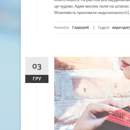
це чудово. Адже висока талія на штанах 
Можливість приховати недосконалості [
Posted in:
Гардероб
Tagged:
види одяг
03
ГРУ