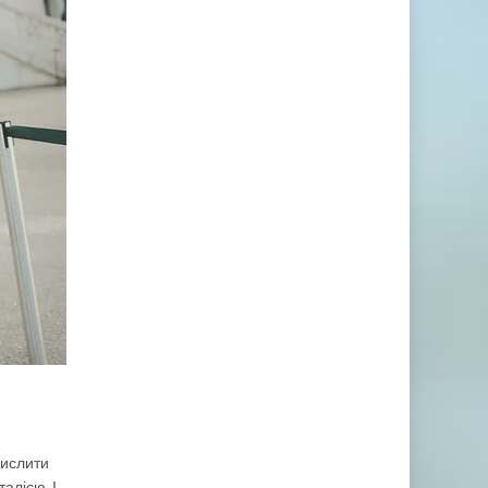
мислити
алією. І