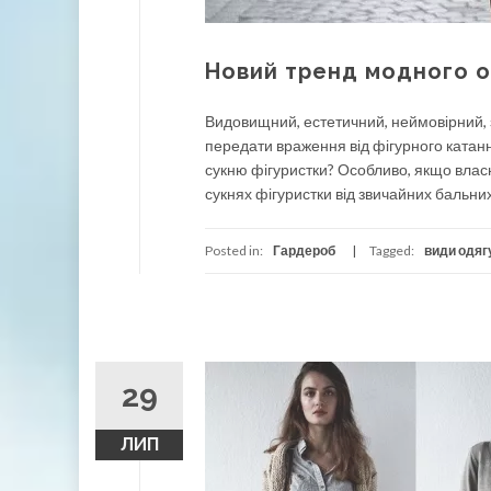
Новий тренд модного од
Видовищний, естетичний, неймовірний, 
передати враження від фігурного катання
сукню фігуристки? Особливо, якщо власна
сукнях фігуристки від звичайних бальних
Posted in:
Гардероб
Tagged:
види одяг
29
ЛИП